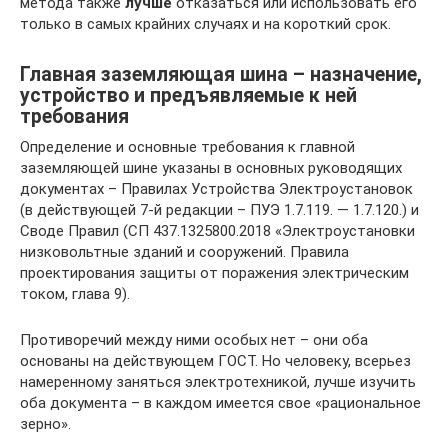
метода также
лучше
отказаться или использовать его
только в самых крайних случаях и на короткий срок.
Главная заземляющая шина – назначение,
устройство и предъявляемые к ней
требования
Определение и основные требования к главной
заземляющей шине указаны в основных руководящих
документах – Правилах Устройства Электроустановок
(в действующей 7-й редакции – ПУЭ 1.7.119. — 1.7.120.) и
Своде Правил (СП 437.1325800.2018 «Электроустановки
низковольтные зданий и сооружений. Правила
проектирования защиты от поражения электрическим
током, глава 9).
Противоречий между ними особых нет – они оба
основаны на действующем ГОСТ. Но человеку, всерьез
намеренному заняться электротехникой, лучше изучить
оба документа – в каждом имеется свое «рациональное
зерно».