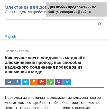
Перейти
Электрика для дома
Для любых предложений по
к
Электродом: устройства, кабели, ремонт
сайту: ooospares@cp9.ru
контенту
Поиск:
English
Главная
»
Работы
Как лучше всего соединить медный и
алюминиевый провод: все способы
надежного соединения проводов из
алюминия и меди
Проводка из алюминия продолжает использоваться во
многих домах старой постройки. Она имеет множество
недостатков, неспособна выдерживать высокие