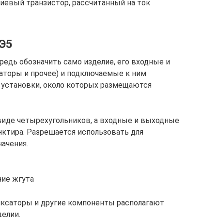
иевый транзистор, рассчитанный на ток
Э5
редь обозначить само изделие, его входные и
торы и прочее) и подключаемые к ним
 установки, около которых размещаются
виде четырехугольников, а входные и выходные
унктира. Разрешается использовать для
ачения.
ние жгута
иксаторы и другие компоненты располагают
делии.