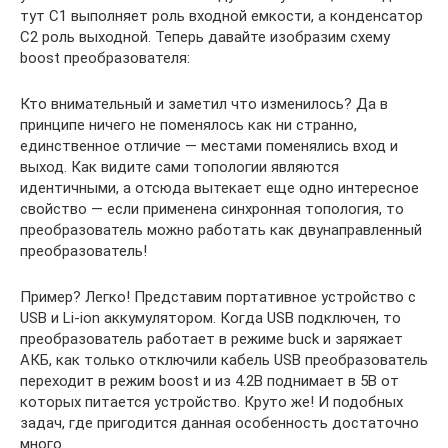
тут С1 выполняет роль входной емкости, а конденсатор
С2 роль выходной. Теперь давайте изобразим схему
boost преобразователя:
Кто внимательный и заметил что изменилось? Да в
принципе ничего не поменялось как ни странно,
единственное отличие — местами поменялись вход и
выход. Как видите сами топологии являются
идентичными, а отсюда вытекает еще одно интересное
свойство — если применена синхронная топология, то
преобразователь можно работать как двунаправленный
преобразователь!
Пример? Легко! Представим портативное устройство с
USB и Li-ion аккумулятором. Когда USB подключен, то
преобразователь работает в режиме buck и заряжает
АКБ, как только отключили кабель USB преобразователь
переходит в режим boost и из 4.2В поднимает в 5В от
которых питается устройство. Круто же! И подобных
задач, где пригодится данная особенность достаточно
много.