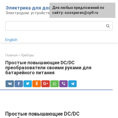
Перейти
Электрика для дома
Для любых предложений по
к
Электродом: устройства, кабели, ремонт
сайту: ooospares@cp9.ru
контенту
Поиск:
English
Главная
»
Приборы
Простые повышающие DC/DC
преобразователи своими руками для
батарейного питания
Простые повышающие DC/DC