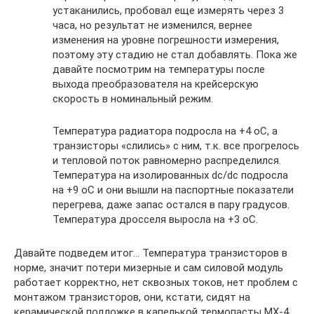
устаканились, пробовал еще измерять через 3
часа, но результат не изменился, вернее
изменения на уровне погрешности измерения,
поэтому эту стадию не стал добавлять. Пока же
давайте посмотрим на температуры после
выхода преобразователя на крейсерскую
скорость в номинальный режим.
Температура радиатора подросла на +4 oС, а
транзисторы «слились» с ним, т.к. все прогрелось
и тепловой поток равномерно распределился.
Температура на изолированных dc/dc подросла
на +9 oС и они вышли на паспортные показатели
перегрева, даже запас остался в пару градусов.
Температура дросселя выросла на +3 oС.
Давайте подведем итог… Температура транзисторов в
норме, значит потери мизерные и сам силовой модуль
работает корректно, нет сквозных токов, нет проблем с
монтажом транзисторов, они, кстати, сидят на
керамической подложке в капелькой термопасты MX-4,