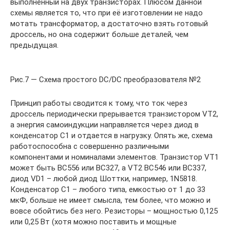
выполненный на двух транзисторах. Плюсом данной
схемы является то, что при её изготовлении не надо
мотать трансформатор, а достаточно взять готовый
дроссель, но она содержит больше деталей, чем
предыдущая.
Рис.7 — Схема простого DC/DC преобразователя №2
Принцип работы сводится к тому, что ток через
дроссель периодически прерывается транзистором VT2,
а энергия самоиндукции направляется через диод в
конденсатор C1 и отдается в нагрузку. Опять же, схема
работоспособна с совершенно различными
компонентами и номиналами элементов. Транзистор VT1
может быть BC556 или BC327, а VT2 BC546 или BC337,
диод VD1 – любой диод Шоттки, например, 1N5818.
Конденсатор C1 – любого типа, емкостью от 1 до 33
мкФ, больше не имеет смысла, тем более, что можно и
вовсе обойтись без него. Резисторы – мощностью 0,125
или 0,25 Вт (хотя можно поставить и мощные