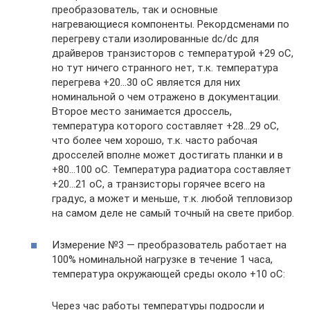
преобразователь, так и основные
нагревающиеся компоненты. Рекордсменами по
перегреву стали изолированные dc/dc для
драйверов транзисторов с температурой +29 oС,
но тут ничего странного нет, т.к. температура
перегрева +20…30 oС является для них
номинальной о чем отражено в документации.
Второе место занимается дроссель,
температура которого составляет +28…29 oС,
что более чем хорошо, т.к. часто рабочая
дросселей вполне может достигать планки и в
+80…100 oС. Температура радиатора составляет
+20…21 oС, а транзисторы горячее всего на
градус, а может и меньше, т.к. любой тепловизор
на самом деле не самый точный на свете прибор.
Измерение №3 — преобразователь работает на
100% номинальной нагрузке в течение 1 часа,
температура окружающей среды около +10 oС:
Через час работы температуры подросли и