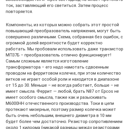
ток, заставляющий его светиться. Затем процесс
повторяется.
Компоненты, из которых можно собрать этот простой
повышающий преобразователь напряжения, могут быть
совершенно различными. Схема, собранная без ошибок, с
огромной долей вероятности будет корректно
работать. Мы пробовали использовать даже транзистор
МП37Б – преобразователь отлично функционирует!
Самым сложным является изготовление
трансформатора – его надо намотать сдвоенным
проводом на ферритовом колечке, при этом количество
витков не играет особой роли и находится в диапазоне
от 15 до 30. Меньше – не всегда работает, больше – не
имеет смысла. Феррит — любой, брать N87 от Epcos не
имеет особого смысла, также как и разыскивать
M6000НН отечественного производства. Токи в цепи
протекают мизерные, поэтому размер колечка может
быть очень небольшим, внешнего диаметра в 10 мм
будет более чем достаточно. Резистор сопротивлением
около 1 килоома (никакой разницы между резисторами