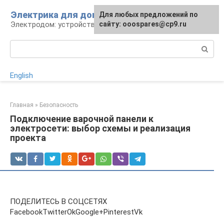
Перейти
Электрика для дома
Для любых предложений по
к
Электродом: устройства, кабели, ремонт
сайту: ooospares@cp9.ru
контенту
Поиск:
English
Главная
»
Безопасность
Подключение варочной панели к
электросети: выбор схемы и реализация
проекта
ПОДЕЛИТЕСЬ В СОЦСЕТЯХ
FacebookTwitterOkGoogle+PinterestVk