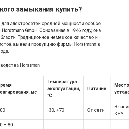
кого замыкания купить?
 для электросетей средней мощности особое
Horstmann GmbH. Основанная в 1946 году, она
области. Традиционное немецкое качество и
истов вывели продукцию фирмы Horstmann в
ода.
водства Horstman:
Температура
Время
Мест
эксплуатации,
Питание
еагирования, мс
устан
°С
В ячей
00
-30, +70
От сети
КРУ
0 – 80