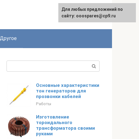
Для любых предложений по
English
сайту: ooospares@cp9.ru
Другое
Поиск:
Основные характеристики
тон генераторов для
прозвонки кабелей
Работы
Изготовление
тороидального
трансформатора своими
руками