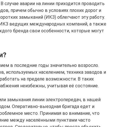
 В случае аварии на линии приходится проводить
дов, причем обычно в условиях плохих дорог и
ротких замыканий (ИКЗ) облегчают эту работу.
ИКЗ ведущих международных компаний, а также
ждого бренда свои особенности, которые могут
и?
ием в последние годы значительно возросло.
, используемых населением, техника заводов и
работать на пределе возможности. В таких
набжения неизбежны, учитывая её состояние.
или замыкания линии электропередач, в нашей
дом. Оперативно-выездная бригада едет и
проблемное место. Принимая во внимание, что
ояние между населёнными пунктами часто
етров. Следовательно, чтобы просто объехать