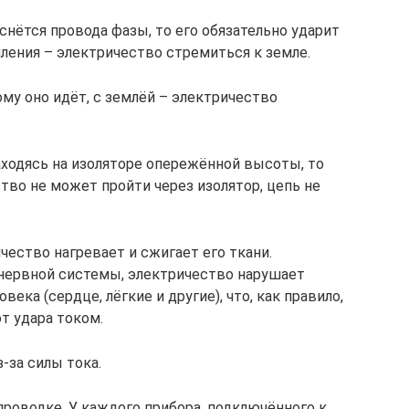
оснётся провода фазы, то его обязательно ударит
ления – электричество стремиться к земле.
ому оно идёт, с землёй – электричество
аходясь на изоляторе опережённой высоты, то
ство не может пройти через изолятор, цепь не
чество нагревает и сжигает его ткани.
нервной системы, электричество нарушает
ека (сердце, лёгкие и другие), что, как правило,
т удара током.
-за силы тока.
проводке. У каждого прибора, подключённого к