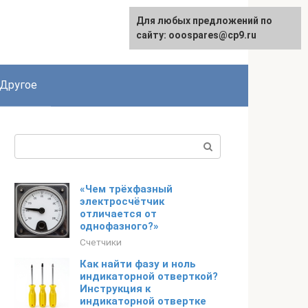
Для любых предложений по
English
сайту: ooospares@cp9.ru
Другое
Поиск:
«Чем трёхфазный
электросчётчик
отличается от
однофазного?»
Счетчики
Как найти фазу и ноль
индикаторной отверткой?
Инструкция к
индикаторной отвертке