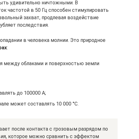
быть удивительно ничтожными. В
ок частотой в 50 Гц способен стимулировать
вольный захват, продлевая воздействие
убляет последствия.
опадании в человека молнии. Это природное
рах
:
ля между облаками и поверхностью земли
авлять до 100000 А;
але может составлять 10 000 °C.
ает после контакта с грозовым разрядом по
вия, которое можно сравнить с эффектом