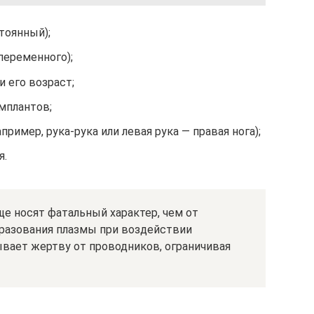
тоянный);
переменного);
и его возраст;
мплантов;
пример, рука-рука или левая рука — правая нога);
я.
е носят фатальный характер, чем от
разования плазмы при воздействии
вает жертву от проводников, ограничивая