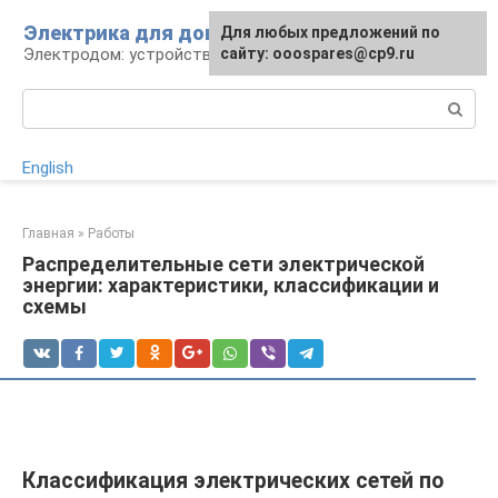
Перейти
Электрика для дома
Для любых предложений по
к
Электродом: устройства, кабели, ремонт
сайту: ooospares@cp9.ru
контенту
Поиск:
English
Главная
»
Работы
Распределительные сети электрической
энергии: характеристики, классификации и
схемы
Классификация электрических сетей по