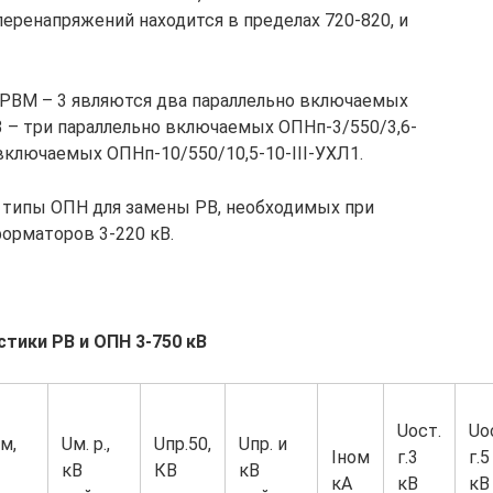
еренапряжений находится в пределах 720-820, и
 РВМ – 3 являются два параллельно включаемых
3 – три параллельно включаемых ОПНп-3/550/3,6-
 включаемых ОПНп-10/550/10,5-10-III-УХЛ1.
ы типы ОПН для замены РВ, необходимых при
орматоров 3-220 кВ.
тики РВ и ОПН 3-750 кВ
Uост.
Uо
м,
Uм. р.,
Uпр.50,
Uпр. и
Iном
г.3
г.5
кВ
КВ
кВ
кА
кВ
кВ