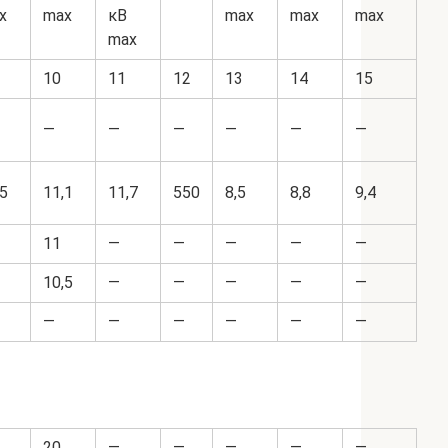
x
max
кВ
max
max
max
max
10
11
12
13
14
15
—
—
—
—
—
—
,5
11,1
11,7
550
8,5
8,8
9,4
11
—
—
—
—
—
10,5
—
—
—
—
—
—
—
—
—
—
—
20
—
—
—
—
—