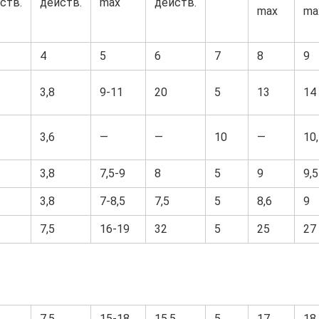
ств.
действ.
max
действ.
max
ma
4
5
6
7
8
9
3,8
9-11
20
5
13
14
3,6
—
—
10
—
10
3,8
7,5-9
8
5
9
9,5
3,8
7-8,5
7,5
5
8,6
9
7,5
16-19
32
5
25
27
7,5
15-18
15,5
5
17
18