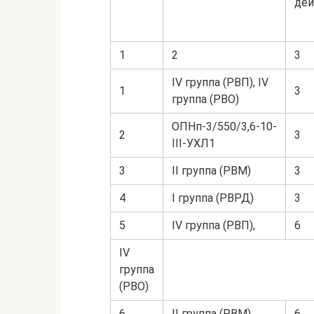
дей
1
2
3
IV группа (РВП), IV
1
3
группа (РВО)
ОПНп-3/550/3,6-10-
2
3
III-УХЛ1
3
II группа (РВМ)
3
4
I группа (РВРД)
3
5
IV группа (РВП),
6
IV
группа
(РВО)
6
II группа (РВМ)
6