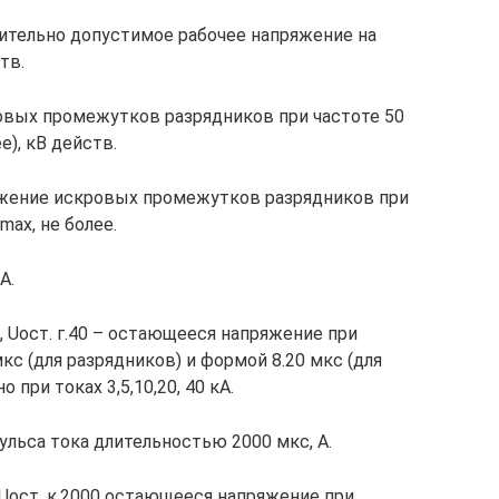
ительно допустимое рабочее напряжение на
тв.
овых промежутков разрядников при частоте 50
е), кВ действ.
яжение искровых промежутков разрядников при
ax, не более.
А.
 г.20, Uост. г.40 – остающееся напряжение при
кс (для разрядников) и формой 8.20 мкс (для
 при токах 3,5,10,20, 40 кА.
пульса тока длительностью 2000 мкс, А.
0 и Uост. к.2000 остающееся напряжение при