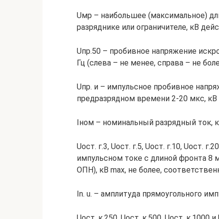
Uмр – наибольшее (максимальное) дл
разряднике или ограничителе, кВ дейс
Uпр.50 – пробивное напряжение искр
Гц (слева – не менее, справа – не боле
Uпр. и – импульсное пробивное напр
предразрядном времени 2-20 мкс, кВ m
Iном – номинальный разрядный ток, к
Uост. г.3, Uост. г.5, Uост. г.10, Uост.
импульсном токе с длиной фронта 8 м
ОПН), кВ max, не более, соответственно
In. u. – амплитуда прямоугольного им
Uост. к.250, Uост. к.500, Uост. к.100