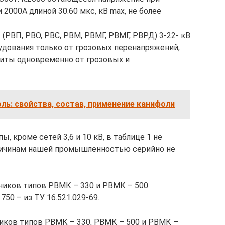
 2000А длиной 30.60 мкс, кВ max, не более
(РВП, РВО, РВС, РВМ, РВМГ, РВМГ, РВРД) 3-22- кВ
дования только от грозовых перенапряжений,
ащиты одновременно от грозовых и
ль: свойства, состав, применение канифоли
ы, кроме сетей 3,6 и 10 кВ, в таблице 1 не
причинам нашей промышленностью серийно не
дников типов РВМК – 330 и РВМК – 500
50 – из ТУ 16.521.029-69.
иков типов РВМК – 330, РВМК – 500 и РВМК –