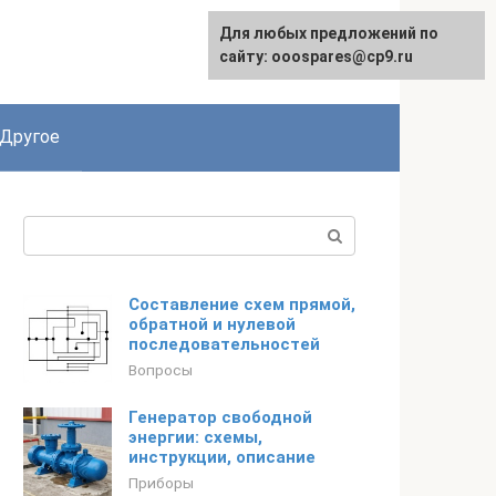
Для любых предложений по
English
сайту: ooospares@cp9.ru
Другое
Поиск:
Составление схем прямой,
обратной и нулевой
последовательностей
Вопросы
Генератор свободной
энергии: схемы,
инструкции, описание
Приборы