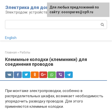
Перейти
Электрика для дома
Для любых предложений по
к
Электродом: устройства, кабели, ремонт
сайту: ooospares@cp9.ru
контенту
Поиск:
English
Главная
»
Работы
Клеммные колодки (клеммники) для
соединения проводов
При монтаже электропроводки, особенно в
распределительных шкафах, возникает необходимость
упорядочить разводку проводов. Для этого
применяются клеммные колодки.