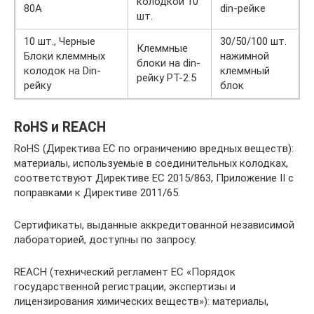
колодкой 10
80A
din-рейке
шт.
10 шт., Черные
30/50/100 шт.
Клеммные
Блоки клеммных
нажимной
блоки на din-
колодок на Din-
клеммный
рейку PT-2.5
рейку
блок
RoHS и REACH
RoHS (Директива ЕС по ограничению вредных веществ):
материалы, используемые в соединительных колодках,
соответствуют Директиве ЕС 2015/863, Приложение II с
поправками к Директиве 2011/65.
Сертификаты, выданные аккредитованной независимой
лабораторией, доступны по запросу.
REACH (технический регламент ЕС «Порядок
государственной регистрации, экспертизы и
лицензирования химических веществ»): материалы,