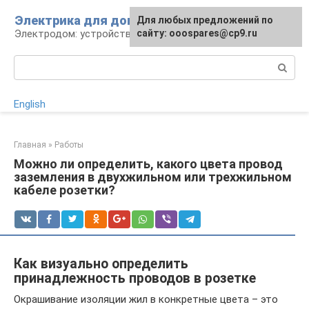
Перейти
Электрика для дома
Для любых предложений по
к
Электродом: устройства, кабели, ремонт
сайту: ooospares@cp9.ru
контенту
Поиск:
English
Главная
»
Работы
Можно ли определить, какого цвета провод
заземления в двухжильном или трехжильном
кабеле розетки?
Как визуально определить
принадлежность проводов в розетке
Окрашивание изоляции жил в конкретные цвета – это