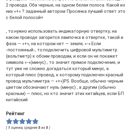
2 провода. Оба черные, на одном белая полоса. Какой из
них «+» ? заданный автором Просянка лучший ответ это
с белой полосой+
, то:нужно использовать индикаторную отвертку; на
каком проводе загорится лампочка в отвертке, такой и
фаза — «+», на котором нет — земля, «-«.Если
-постоянный-, то:подключить цифровой мультиметр
(вольтметр) к обоим проводам, и если он не покажет
символа «-«(минус) , то значит прямое подключение, и
тут уже не сложно догадаться который минус, а
который плюс (провод, к которому подключен красный
провод мультиметра — «+»)PS. Вообще, обычно черным
цветом обозначают нуль (минус) , а другим (обычно
красным) — плюс, но кто значит этих китайцев, если БП
китайский
Рейтинг
(
1
оценка, среднее
5
из
5
)