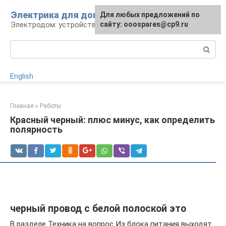
Перейти
Электрика для дома
Для любых предложений по
к
Электродом: устройства, кабели, ремонт
сайту: ooospares@cp9.ru
контенту
Поиск:
English
Главная
»
Работы
Красный черный: плюс минус, как определить
полярность
черный провод с белой полоской это
В разделе Техника на вопрос Из блока питания выходят