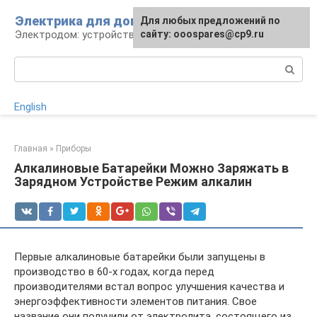
Перейти
Электрика для дома
Для любых предложений по
к
Электродом: устройства, кабели, ремонт
сайту: ooospares@cp9.ru
контенту
Поиск:
English
Главная
»
Приборы
Алкалиновые Батарейки Можно Заряжать в
Зарядном Устройстве Режим алкалин
Первые алкалиновые батарейки были запущены в
производство в 60-х годах, когда перед
производителями встал вопрос улучшения качества и
энергоэффективности элементов питания. Свое
название они получили от электролита, состоящего из