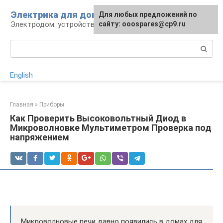
Перейти
Электрика для дома
Для любых предложений по
к
Электродом: устройства, кабели, ремонт
сайту: ooospares@cp9.ru
контенту
Поиск:
English
Главная
»
Приборы
Как Проверить Высоковольтный Диод в
Микроволновке Мультиметром Проверка под
напряжением
Микроволновые печи давно появились в домах для