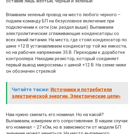
оставив лишь желтый, черный и зеленый.
Впаиваем зеленый провод на место любого черного –
подаем команду БП на безусловное включение при
подключении к сети (см. раздел выше). Выпаиваем
электролитические сглаживающие конденсаторы со
всех линий питания. На место, где стоял конденсатор по
шине +12 В устанавливаем конденсатор той же емкости,
но на рабочее напряжение 35 В. Переходим к доработке
контроллера. Находим резистор, который соединяет
первый вывод микросхемы с шиной +12 В. На схеме ниже
он обозначен стрелкой.
Читайте также:
Источники и потребители
электрической энергии. Электрические цепи»
Нам нужно сменить его номинал. Но на какой?
Выпаиваем, измеряем его сопротивление. В нашем случае
его номинал – 27 кОм, но в зависимости от модели БП
значение может меняться. На место выпаянного