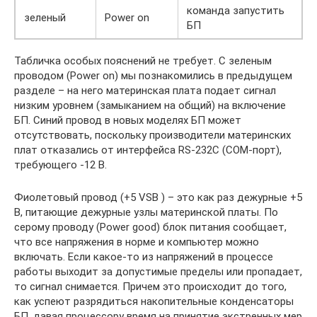
команда запустить
зеленый
Power on
БП
Табличка особых пояснений не требует. С зеленым
проводом (Power on) мы познакомились в предыдущем
разделе – на него материнская плата подает сигнал
низким уровнем (замыканием на общий) на включение
БП. Синий провод в новых моделях БП может
отсутствовать, поскольку производители материнских
плат отказались от интерфейса RS-232C (COM-порт),
требующего -12 В.
Фиолетовый провод (+5 VSB ) – это как раз дежурные +5
В, питающие дежурные узлы материнской платы. По
серому проводу (Power good) блок питания сообщает,
что все напряжения в норме и компьютер можно
включать. Если какое-то из напряжений в процессе
работы выходит за допустимые пределы или пропадает,
то сигнал снимается. Причем это происходит до того,
как успеют разрядиться накопительные конденсаторы
БП, давая процессору время на принятие экстренных мер