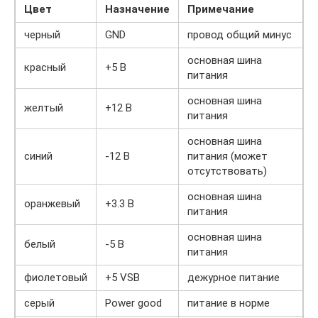
Цвет
Назначение
Примечание
черный
GND
провод общий минус
основная шина
красный
+5 В
питания
основная шина
желтый
+12 В
питания
основная шина
синий
-12 В
питания (может
отсутствовать)
основная шина
оранжевый
+3.3 В
питания
основная шина
белый
-5 В
питания
фиолетовый
+5 VSB
дежурное питание
серый
Power good
питание в норме