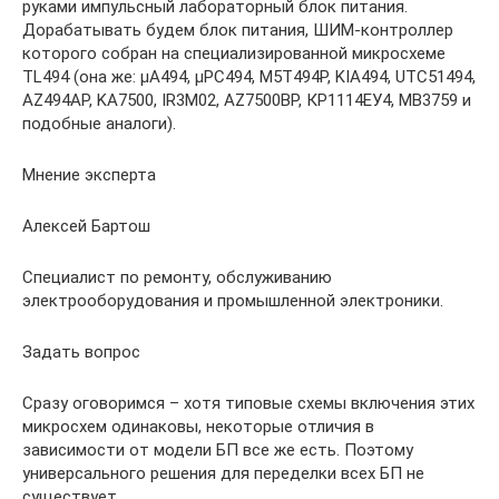
руками импульсный лабораторный блок питания.
Дорабатывать будем блок питания, ШИМ-контроллер
которого собран на специализированной микросхеме
TL494 (она же: μА494, μPC494, M5T494P, KIA494, UTC51494,
AZ494AP, KA7500, IR3M02, AZ7500BP, КР1114ЕУ4, МВ3759 и
подобные аналоги).
Мнение эксперта
Алексей Бартош
Специалист по ремонту, обслуживанию
электрооборудования и промышленной электроники.
Задать вопрос
Сразу оговоримся – хотя типовые схемы включения этих
микросхем одинаковы, некоторые отличия в
зависимости от модели БП все же есть. Поэтому
универсального решения для переделки всех БП не
существует.