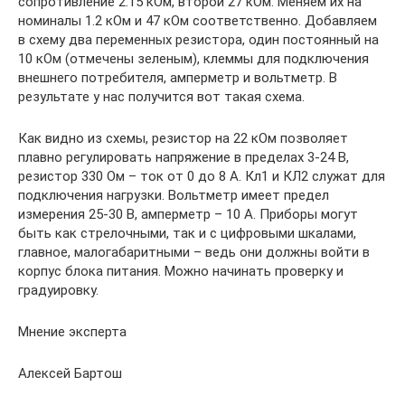
сопротивление 2.15 кОм, второй 27 кОм. Меняем их на
номиналы 1.2 кОм и 47 кОм соответственно. Добавляем
в схему два переменных резистора, один постоянный на
10 кОм (отмечены зеленым), клеммы для подключения
внешнего потребителя, амперметр и вольтметр. В
результате у нас получится вот такая схема.
Как видно из схемы, резистор на 22 кОм позволяет
плавно регулировать напряжение в пределах 3-24 В,
резистор 330 Ом – ток от 0 до 8 А. Кл1 и КЛ2 служат для
подключения нагрузки. Вольтметр имеет предел
измерения 25-30 В, амперметр – 10 А. Приборы могут
быть как стрелочными, так и с цифровыми шкалами,
главное, малогабаритными – ведь они должны войти в
корпус блока питания. Можно начинать проверку и
градуировку.
Мнение эксперта
Алексей Бартош