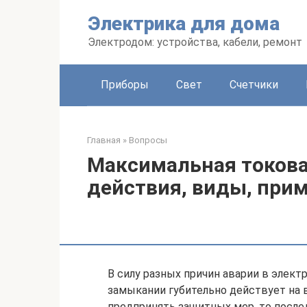
Перейти
Электрика для дома
к
контенту
Электродом: устройства, кабели, ремонт
Приборы
Свет
Счетчики
Главная
»
Вопросы
Максимальная токова
действия, виды, при
В силу разных причин аварии в элект
замыкании губительно действует на 
предпринять защитных мер, то после