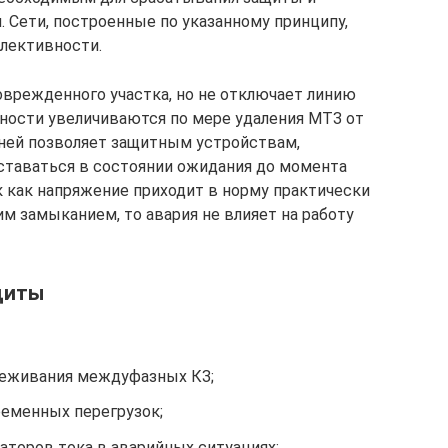
 Сети, построенные по указанному принципу,
лективности.
оврежденного участка, но не отключает линию
вности увеличиваются по мере удаления МТЗ от
еней позволяет защитным устройствам,
ставаться в состоянии ожидания до момента
к как напряжение приходит в норму практически
им замыканием, то авария не влияет на работу
щиты
реживания междуфазных КЗ;
ременных перегрузок;
аторов тока в аварийных ситуациях;