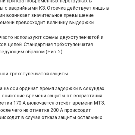
ни при кратковременных перегрузках в
ы с аварийными КЗ. Отсечка действует лишь в
инии возникает значительное превышение
ремени превосходит величину выдержки.
 часто используют схемы двухступенчатой и
ов цепей. Стандартная трёхступенчатая
ледующим образом (Рис. 2):
ртной трёхступенчатой защиты
 а на оси ординат время задержки в секундах.
т снижение времени защиты от возрастания
метки 170 А включается отсчёт времени МТЗ.
после чего на отметке 200 А происходит
оисходит в случае отказа защиты остальных