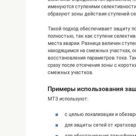
именуются ступенями селективности.
образуют зоны действия ступеней се
Такой подход обеспечивает защиту п
полностью, так как ступени селекти
места аварии. Разница величин ступ
находящимся на смежных участках, о
восстановления параметров тока. Та
сразу после отсечения зоны с коротк
смежных участков.
Примеры использования за
МТЗ используют:
с целью локализации и обезв
для защиты сетей от кратков
для обесточивания трансформ