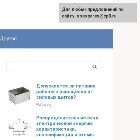
Для любых предложений по
English
сайту: ooospares@cp9.ru
Другое
Поиск:
Допускается ли питание
рабочего освещения от
силовых щитов?
Работы
Распределительные сети
электрической энергии:
характеристики,
классификации и схемы