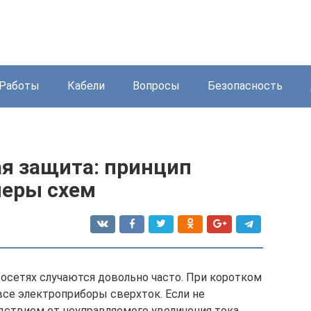
Работы
Кабели
Вопросы
Безопасность
я защита: принцип
меры схем
росетях случаются довольно часто. При коротком
все электроприборы сверхток. Если не
дствием от неуправляемого увеличения тока