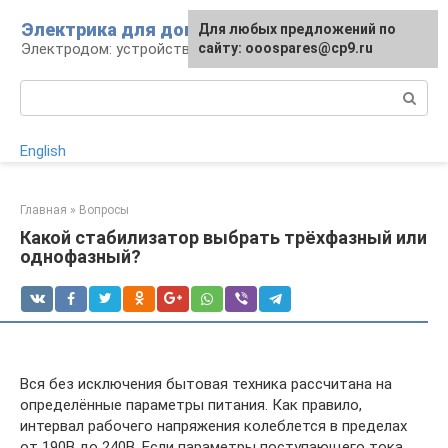
Перейти
Электрика для дома
Для любых предложений по
к
Электродом: устройства, кабели, ремонт
сайту: ooospares@cp9.ru
контенту
Поиск:
English
Главная
»
Вопросы
Какой стабилизатор выбрать трёхфазный или
однофазный?
Вся без исключения бытовая техника рассчитана на
определённые параметры питания. Как правило,
интервал рабочего напряжения колеблется в пределах
от 190В до 240В. Если параметры поступающего тока