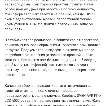
частного дома. Конструкция простая, ломаться там
особо нечему. Даже при работе на полную мощность,
трансформатор нагревается не больше, чем до 50°C. В
схеме задействованы 4 реле с паспортными токами
коммутации в 30 А, т.е. почти с половинным запасом
прочности.
В стабилизаторе реализована защита его от перегрева,
слишком высокого напряжения и короткого замыкания в
нагрузке. Предусмотрена задержка включения после
аварийного отключения (с помощью красной кнопки
можно выбрать, что вам больше подходит — 5 секунд
или 3 минуты). Цифровой вольтметр только один,
поэтому показывает входное и выходное напряжение
поочередно.
Качество сборки неплохое, корпус отштампован из
толстой стали, для подключения проводов
предусмотрены мощные клеммы. Вообще, SVEN AVR PRO
LCD 5000 оставляет только приятные впечатления. Жаль
только, что сейчас его все труднее и труднее найти в