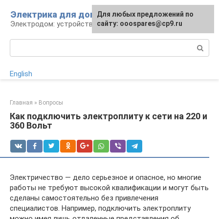
Перейти
Электрика для дома
Для любых предложений по
к
Электродом: устройства, кабели, ремонт
сайту: ooospares@cp9.ru
контенту
Поиск:
English
Главная
»
Вопросы
Как подключить электроплиту к сети на 220 и
360 Вольт
Электричество — дело серьезное и опасное, но многие
работы не требуют высокой квалификации и могут быть
сделаны самостоятельно без привлечения
специалистов. Например, подключить электроплиту
можно имея лишь отдаленные представления об