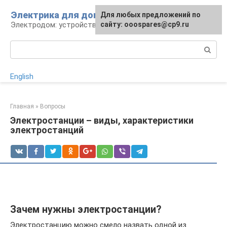
Перейти
Электрика для дома
Для любых предложений по
к
Электродом: устройства, кабели, ремонт
сайту: ooospares@cp9.ru
контенту
Поиск:
English
Главная
»
Вопросы
Электростанции – виды, характеристики
электростанций
Зачем нужны электростанции?
Электростанцию можно смело назвать одной из