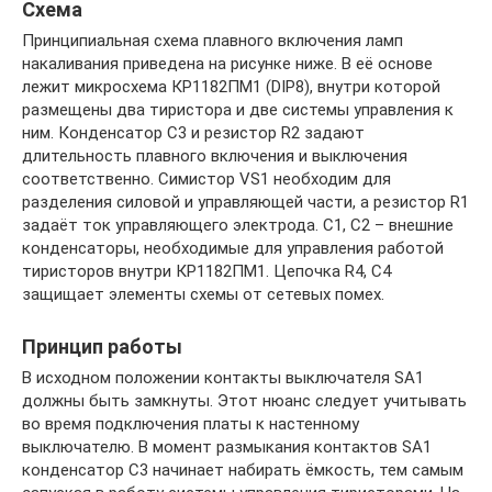
Схема
Принципиальная схема плавного включения ламп
накаливания приведена на рисунке ниже. В её основе
лежит микросхема КР1182ПМ1 (DIP8), внутри которой
размещены два тиристора и две системы управления к
ним. Конденсатор С3 и резистор R2 задают
длительность плавного включения и выключения
соответственно. Симистор VS1 необходим для
разделения силовой и управляющей части, а резистор R1
задаёт ток управляющего электрода. С1, С2 – внешние
конденсаторы, необходимые для управления работой
тиристоров внутри КР1182ПМ1. Цепочка R4, С4
защищает элементы схемы от сетевых помех.
Принцип работы
В исходном положении контакты выключателя SA1
должны быть замкнуты. Этот нюанс следует учитывать
во время подключения платы к настенному
выключателю. В момент размыкания контактов SA1
конденсатор С3 начинает набирать ёмкость, тем самым