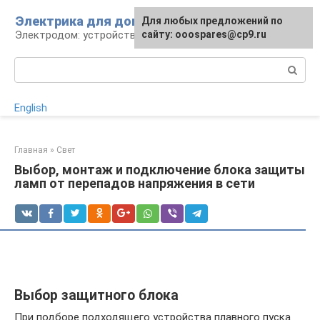
Перейти
Электрика для дома
Для любых предложений по
к
Электродом: устройства, кабели, ремонт
сайту: ooospares@cp9.ru
контенту
Поиск:
English
Главная
»
Свет
Выбор, монтаж и подключение блока защиты
ламп от перепадов напряжения в сети
Выбор защитного блока
При подборе подходящего устройства плавного пуска