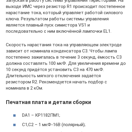
запуская в работу системы управления тиристорами. На
выходе ИМС через резистор R1 происходит постепенное
нарастание тока, который управляет работой силового
ключа. Результатом работы системы управления
является плавный пуск симистора VS1 и
последовательно с ним включённой лампочки EL1.
Скорость нарастания тока на управляющем электроде
зависит от номинала конденсатора С3. Чтобы лампа
постепенно зажигалась в течение 3 секунд, ёмкость С3
должна составлять 100 мкФ. Для увеличения времени до
10 секунд придётся установить С3 на 470 мкФ.
Длительность мягкого отключения задаётся
резистором R2. Рекомендуется начать подбор с
номинала в 2 кОм.
Печатная плата и детали сборки
DA1 – КР1182ПМ1;
С1,С2 – 1 мкФ-16В (полярный);