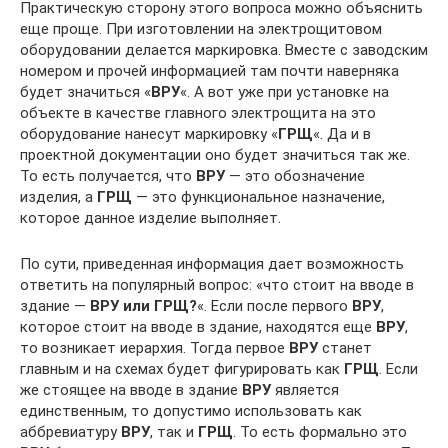
Практическую сторону этого вопроса можно объяснить
еще проще. При изготовлении на электрощитовом
оборудовании делается маркировка. Вместе с заводским
номером и прочей информацией там почти наверняка
будет значиться «
ВРУ
«. А вот уже при установке на
объекте в качестве главного электрощита на это
оборудование нанесут маркировку «
ГРЩ
«. Да и в
проектной документации оно будет значиться так же.
То есть получается, что
ВРУ
— это обозначение
изделия, а
ГРЩ
— это функциональное назначение,
которое данное изделие выполняет.
По сути, приведенная информация дает возможность
ответить на популярный вопрос: «что стоит на вводе в
здание —
ВРУ или ГРЩ?
«. Если после первого
ВРУ
,
которое стоит на вводе в здание, находятся еще
ВРУ
,
то возникает иерархия. Тогда первое
ВРУ
станет
главным и на схемах будет фигурировать как
ГРЩ
. Если
же стоящее на вводе в здание
ВРУ
является
единственным, то допустимо использовать как
аббревиатуру
ВРУ
, так и
ГРЩ
. То есть формально это