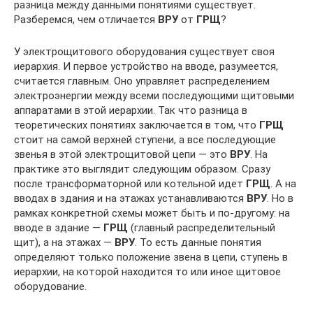
разница между данными понятиями существует.
Разберемся, чем отличается
ВРУ
от
ГРЩ
?
У электрощитового оборудования существует своя
иерархия. И первое устройство на вводе, разумеется,
считается главным. Оно управляет распределением
электроэнергии между всеми последующими щитовыми
аппаратами в этой иерархии. Так что разница в
теоретических понятиях заключается в том, что
ГРЩ
стоит на самой верхней ступени, а все последующие
звенья в этой электрощитовой цепи — это
ВРУ
. На
практике это выглядит следующим образом. Сразу
после трансформаторной или котельной идет
ГРЩ
. А на
вводах в здания и на этажах устанавливаются
ВРУ
. Но в
рамках конкретной схемы может быть и по-другому: на
вводе в здание —
ГРЩ
(главный распределительный
щит), а на этажах —
ВРУ
. То есть данные понятия
определяют только положение звена в цепи, ступень в
иерархии, на которой находится то или иное щитовое
оборудование.