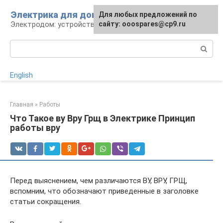
Перейти
Электрика для дома
Для любых предложений по
к
Электродом: устройства, кабели, ремонт
сайту: ooospares@cp9.ru
контенту
Поиск:
English
Главная
»
Работы
Что Такое ву Вру Грщ в Электрике Принцип
работы вру
Перед выяснением, чем различаются ВУ, ВРУ, ГРЩ,
вспомним, что обозначают приведенные в заголовке
статьи сокращения.