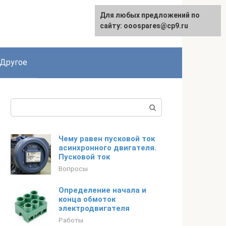
Для любых предложений по
English
сайту: ooospares@cp9.ru
Другое
Поиск:
Чему равен пусковой ток
асинхронного двигателя.
Пусковой ток
Вопросы
Определение начала и
конца обмоток
электродвигателя
Работы