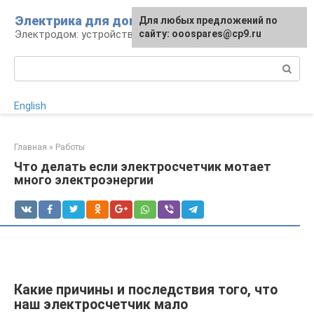
Перейти
Электрика для дома
Для любых предложений по
к
Электродом: устройства, кабели, ремонт
сайту: ooospares@cp9.ru
контенту
Поиск:
English
Главная
»
Работы
Что делать если электросчетчик мотает
много электроэнергии
Какие причины и последствия того, что
наш электросчетчик мало