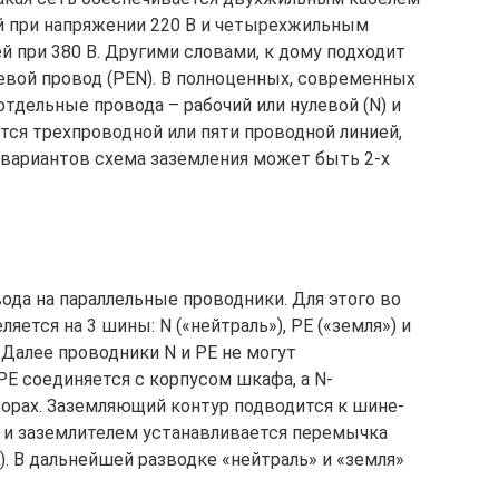
й при напряжении 220 В и четырехжильным
 при 380 В. Другими словами, к дому подходит
евой провод (PEN). В полноценных, современных
отдельные провода – рабочий или нулевой (N) и
тся трехпроводной или пяти проводной линией,
 вариантов схема заземления может быть 2-х
да на параллельные проводники. Для этого во
ется на 3 шины: N («нейтраль»), РЕ («земля») и
Далее проводники N и РЕ не могут
РЕ соединяется с корпусом шкафа, а N-
торах. Заземляющий контур подводится к шине-
и заземлителем устанавливается перемычка
). В дальнейшей разводке «нейтраль» и «земля»