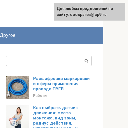
Для любых предложений по
English
сайту: ooospares@cp9.ru
Другое
Поиск:
Расшифровка маркировки
и сферы применения
провода ПУГВ
Работы
Как выбрать датчик
движения: место
монтажа, вид зоны,
радиус действия,