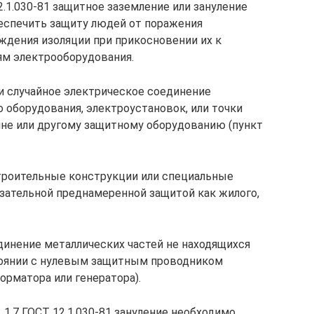
2.1.030-81 защитное заземление или зануление
беспечить защиту людей от поражения
ждения изоляции при прикосновении их к
м электрооборудования.
и случайное электрическое соединение
 оборудования, электроустановок, или точки
не или другому защитному оборудованию (пункт
троительные конструкции или специальные
язательной преднамеренной защитой как жилого,
динение металлических частей не находящихся
тоянии с нулевым защитным проводником
орматора или генератора).
3, 1.7 ГОСТ 12.1.030-81 зануление необходимо