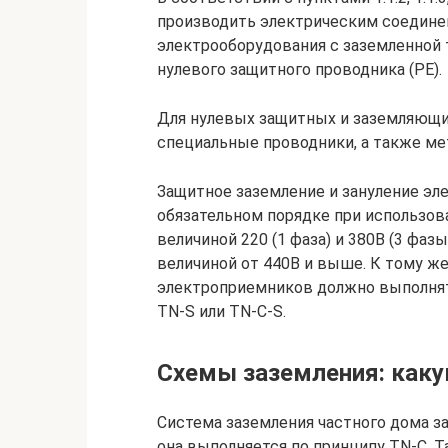
производить электрическим соедине
электрооборудования с заземленной
нулевого защитного проводника (PE).
Для нулевых защитных и заземляющи
специальные проводники, а также ме
Защитное заземление и зануление эл
обязательном порядке при использов
величиной 220 (1 фаза) и 380В (3 фаз
величиной от 440В и выше. К тому же 
электроприемников должно выполнять
TN-S или TN-C-S.
Схемы заземления: каку
Система заземления частного дома за
она выполняется по принципу TN-C. 