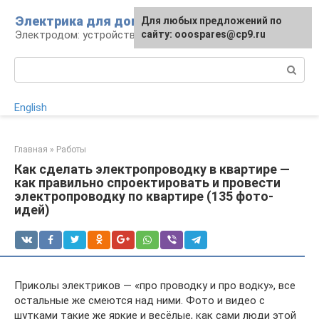
Перейти
Электрика для дома
Для любых предложений по
к
Электродом: устройства, кабели, ремонт
сайту: ooospares@cp9.ru
контенту
Поиск:
English
Главная
»
Работы
Как сделать электропроводку в квартире —
как правильно спроектировать и провести
электропроводку по квартире (135 фото-
идей)
Приколы электриков — «про проводку и про водку», все
остальные же смеются над ними. Фото и видео с
шутками такие же яркие и весёлые, как сами люди этой