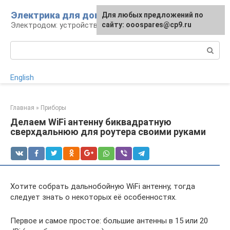
Перейти
Электрика для дома
Для любых предложений по
к
Электродом: устройства, кабели, ремонт
сайту: ooospares@cp9.ru
контенту
Поиск:
English
Главная
»
Приборы
Делаем WiFi антенну биквадратную
сверхдальнюю для роутера своими руками
Хотите собрать дальнобойную WiFi антенну, тогда
следует знать о некоторых её особенностях.
Первое и самое простое: большие антенны в 15 или 20