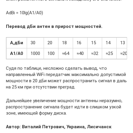
AdBi = 10lg(A1/A0)
Перевод дБи антен в прирост мощностей.
A,дБи
30
20
18
16
15
14
13
A1/A0
1000
100
≈64
≈40
≈32
≈25
≈20
Судя по таблице, несложно сделать вывод, что
направленный WiFi передатчик максимально допустимой
мощности в 20 дБи может распространить сигнал в даль
на 25 км при отсутствии преград.
Дальнейшее увеличение мощности антенны неразумно,
распространение сигнала будет идти в слишком узкой
зоне, имеющей форму диска.
Автор: Виталий Петрович, Украина, Лисичанск