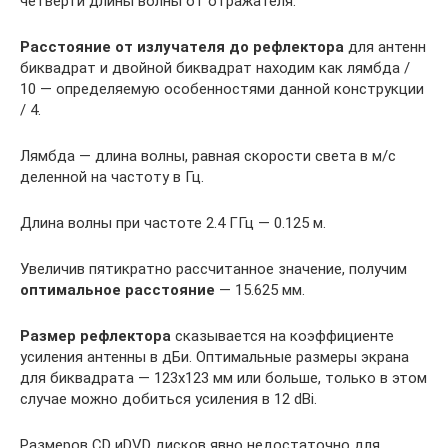
четверти длины волны от отражателя.
Расстояние от излучателя до рефлектора
для антенн
биквадрат и двойной биквадрат находим как лямбда /
10 — определяемую особенностями данной конструкции
/ 4.
Лямбда — длина волны, равная скорости света в м/с
деленной на частоту в Гц.
Длина волны при частоте 2.4 ГГц — 0.125 м.
Увеличив пятикратно рассчитанное значение, получим
оптимальное расстояние
— 15.625 мм.
Размер рефлектора
сказывается на коэффициенте
усиления антенны в дБи. Оптимальные размеры экрана
для биквадрата — 123х123 мм или больше, только в этом
случае можно добиться усиления в 12 dBi.
Размеров CD иDVD дисков явно недостаточно для