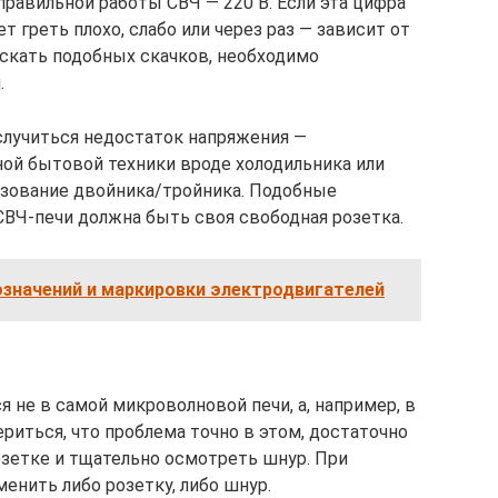
равильной работы СВЧ — 220 В. Если эта цифра
т греть плохо, слабо или через раз — зависит от
скать подобных скачков, необходимо
.
случиться недостаток напряжения —
ной бытовой техники вроде холодильника или
ьзование двойника/тройника. Подобные
СВЧ-печи должна быть своя свободная розетка.
значений и маркировки электродвигателей
я не в самой микроволновой печи, а, например, в
риться, что проблема точно в этом, достаточно
озетке и тщательно осмотреть шнур. При
енить либо розетку, либо шнур.