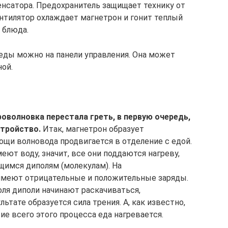
енсатора. Предохранитель защищает технику от
ентилятор охлаждает магнетрон и гонит теплый
 блюда.
еды можно на панели управления. Она может
ной.
оволновка перестала греть, в первую очередь,
стройство.
Итак, магнетрон образует
ощи волновода продвигается в отделение с едой.
еют воду, значит, все они поддаются нагреву,
имся диполям (молекулам). На
меют отрицательные и положительные заряды.
ля диполи начинают раскачиваться,
льтате образуется сила трения. А, как известно,
ие всего этого процесса еда нагревается.