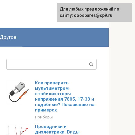
Для любых предложений по
English
сайту: ooospares@cp9.ru
Другое
Поиск:
Как проверить
мультиметром
стабилизаторы
напряжения 7805, 17-33 и
подобные? Показываю на
примерах
Приборы
Проводники и
диэлектрики. Виды