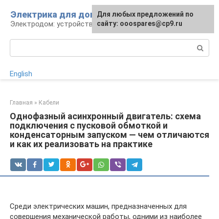
Перейти
Электрика для дома
Для любых предложений по
к
Электродом: устройства, кабели, ремонт
сайту: ooospares@cp9.ru
контенту
Поиск:
English
Главная
»
Кабели
Однофазный асинхронный двигатель: схема
подключения с пусковой обмоткой и
конденсаторным запуском — чем отличаются
и как их реализовать на практике
Среди электрических машин, предназначенных для
совершения механической работы, одними из наиболее