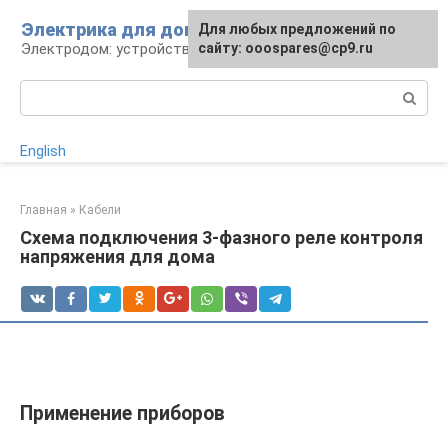
Перейти
Электрика для дома
Для любых предложений по
к
Электродом: устройства, кабели, ремонт
сайту: ooospares@cp9.ru
контенту
Поиск:
English
Главная
»
Кабели
Схема подключения 3-фазного реле контроля
напряжения для дома
Применение приборов