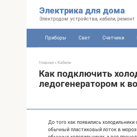
Перейти
Электрика для дома
к
контенту
Электродом: устройства, кабели, ремонт
Приборы
Свет
Счетчики
Главная
»
Кабели
Как подключить холо
ледогенератором к в
До того как появились холодильники 
обычный пластиковый лоток в морози
обычных холодильниках, а вся процед