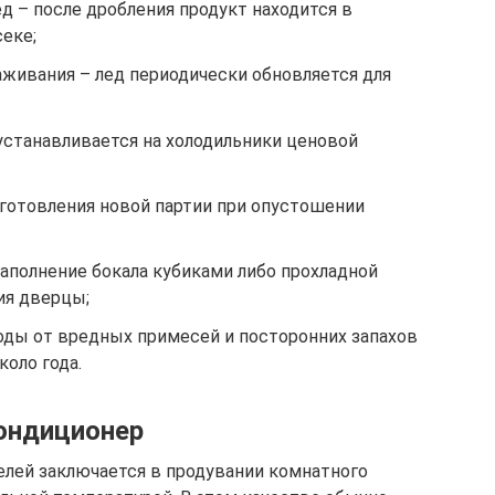
ед – после дробления продукт находится в
еке;
живания – лед периодически обновляется для
устанавливается на холодильники ценовой
готовления новой партии при опустошении
наполнение бокала кубиками либо прохладной
ия дверцы;
оды от вредных примесей и посторонних запахов
оло года.
ондиционер
лей заключается в продувании комнатного