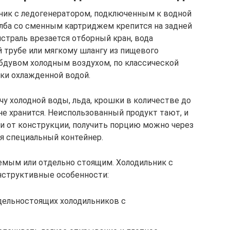
ик с ледогенератором, подключенным к водной
лба со сменным картриджем крепится на задней
страль врезается отборный кран, вода
й трубе или мягкому шлангу из пищевого
бдувом холодным воздухом, по классической
ски охлажденной водой.
у холодной воды, льда, крошки в количестве до
не хранится. Неиспользованный продукт тают, и
и от конструкции, получить порцию можно через
я специальный контейнер.
мым или отдельно стоящим. Холодильник с
нструктивные особенности:
дельностоящих холодильников с