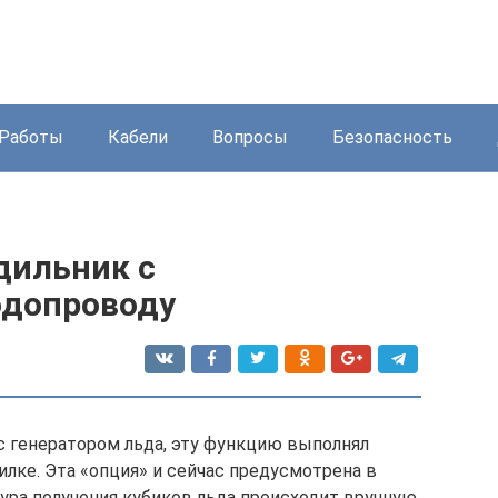
Работы
Кабели
Вопросы
Безопасность
дильник с
одопроводу
с генератором льда, эту функцию выполнял
лке. Эта «опция» и сейчас предусмотрена в
ура получения кубиков льда происходит вручную.