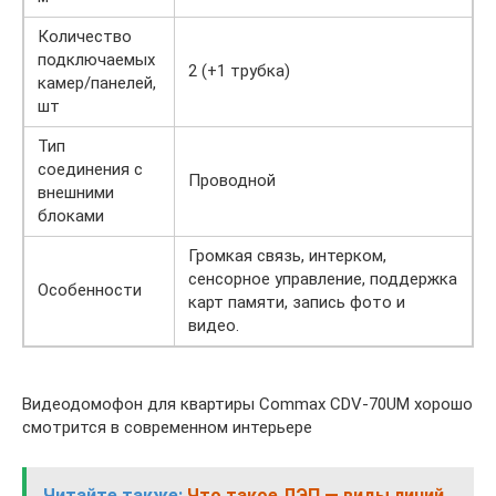
Количество
подключаемых
2 (+1 трубка)
камер/панелей,
шт
Тип
соединения с
Проводной
внешними
блоками
Громкая связь, интерком,
сенсорное управление, поддержка
Особенности
карт памяти, запись фото и
видео.
Видеодомофон для квартиры Commax CDV-70UM хорошо
смотрится в современном интерьере
Читайте также:
Что такое ЛЭП — виды линий