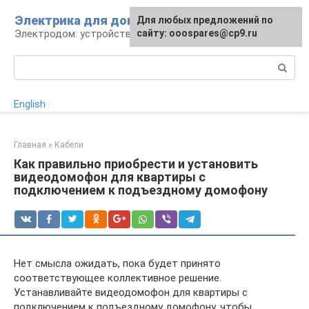
Перейти
Электрика для дома
Для любых предложений по
к
Электродом: устройства, кабели, ремонт
сайту: ooospares@cp9.ru
контенту
Поиск:
English
Главная
»
Кабели
Как правильно приобрести и установить
видеодомофон для квартиры с
подключением к подъездному домофону
Нет смысла ожидать, пока будет принято
соответствующее коллективное решение.
Устанавливайте видеодомофон для квартиры с
подключением к подъездному домофону, чтобы