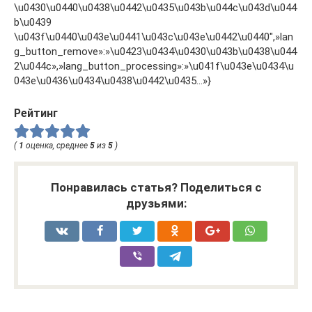
\u0430\u0440\u0438\u0442\u0435\u043b\u044c\u043d\u044
b\u0439
\u043f\u0440\u043e\u0441\u043c\u043e\u0442\u0440″,»lan
g_button_remove»:»\u0423\u0434\u0430\u043b\u0438\u044
2\u044c»,»lang_button_processing»:»\u041f\u043e\u0434\u
043e\u0436\u0434\u0438\u0442\u0435…»}
Рейтинг
(
1
оценка, среднее
5
из
5
)
Понравилась статья? Поделиться с
друзьями: