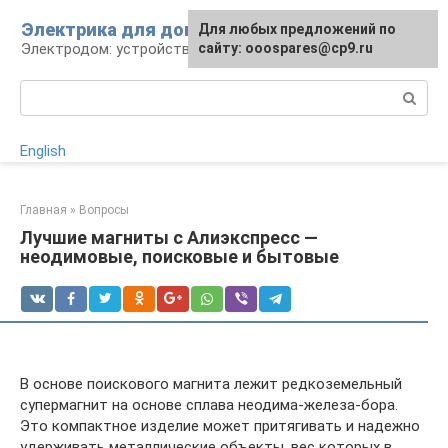
Перейти
Электрика для дома
Для любых предложений по
к
Электродом: устройства, кабели, ремонт
сайту: ooospares@cp9.ru
контенту
Поиск:
English
Главная
»
Вопросы
Лучшие магниты с Алиэкспресс —
неодимовые, поисковые и бытовые
В основе поискового магнита лежит редкоземельный
супермагнит на основе сплава неодима-железа-бора.
Это компактное изделие может притягивать и надежно
удерживать металлические объекты, вес которых в