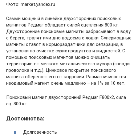
Фото: market.yandex.ru
Самый мощный в линейке двухсторонних поисковых
магнитов Редмаг обладает силой сцепления 800 кг.
Двухсторонние поисковые магниты забрасывают в воду
с берега, тралят ими дно водоема с лодки. Супермощные
магниты ставят в кормораздатчики для сепарации, в
установки по очистке сухих продуктов и жидкостей. С
помощью поисковых магнитов можно очищать
территорию от мелкого металлического мусора (гвозди,
проволока и т.д.). Цинковое покрытие поискового
магнита оберегает его от коррозии. Размагничивается
неодимовый магнит очень медленно – на 1% за 10 лет.
Поисковый магнит двухсторонний Редмаг F800х2, сила
сц. 800 кг
Достоинства:
Долговечность