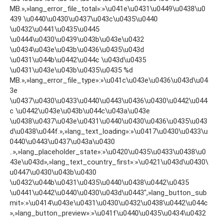
MB.»,»lang_error_file_total»:»\u041e\u0431\u0449\u0438\u0
439 \u0440\u0430\u0437\u043c\u0435\u0440
\u0432\u0441\u0435\u0445
\u0444\u0430\u0439\u043b\u043e\u0432
\u0434\u043e\u043b\u0436\u0435\u043d
\u0431\u044b\u0442\u044c \u043d\u0435
\u0431\u043e\u043b\u0435\u0435 %d
MB.»,»lang_error_file_type»:»\u041c\u043e\u0436\u043d\u04
3e
\u0437\u0430\u0433\u0440\u0443\u0436\u0430\u0442\u044
c \u0442\u043e\u043b\u044c\u043a\u043e
\u0438\u0437\u043e\u0431\u0440\u0430\u0436\u0435\u043
d\u0438\u044f.»,»lang_text_loading»:»\u0417\u0430\u0433\u
0440\u0443\u0437\u043a\u0430
..»,»lang_placeholder_state»:»\u0420\u0435\u0433\u0438\u0
43e\u043d»,»lang_text_country_first»:»\u0421\u043d\u0430\
u0447\u0430\u043b\u0430
\u0432\u044b\u0431\u0435\u0440\u0438\u0442\u0435
\u0441\u0442\u0440\u0430\u043d\u0443″,»lang_button_sub
mit»:»\u0414\u043e\u0431\u0430\u0432\u0438\u0442\u044c
»,»lang_button_preview»:»\u041f\u0440\u0435\u0434\u0432