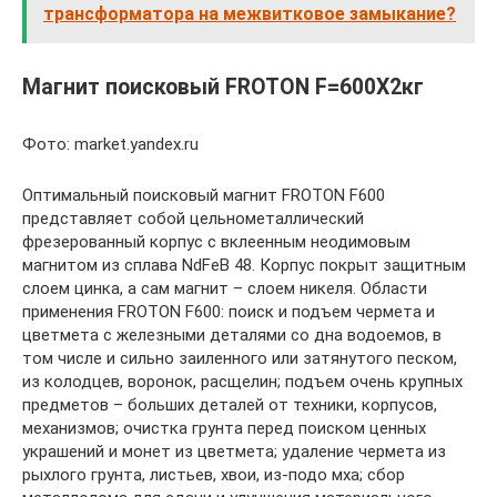
трансформатора на межвитковое замыкание?
Магнит поисковый FROTON F=600X2кг
Фото: market.yandex.ru
Оптимальный поисковый магнит FROTON F600
представляет собой цельнометаллический
фрезерованный корпус с вклеенным неодимовым
магнитом из сплава NdFeB 48. Корпус покрыт защитным
слоем цинка, а сам магнит – слоем никеля. Области
применения FROTON F600: поиск и подъем чермета и
цветмета с железными деталями со дна водоемов, в
том числе и сильно заиленного или затянутого песком,
из колодцев, воронок, расщелин; подъем очень крупных
предметов – больших деталей от техники, корпусов,
механизмов; очистка грунта перед поиском ценных
украшений и монет из цветмета; удаление чермета из
рыхлого грунта, листьев, хвои, из-подо мха; сбор