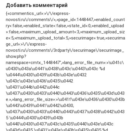
Добавить комментарий
{«commentics_url»:»\/\/express-
novosti.ru\/comments\/»,»page_id»:1448447,»enabled_count
ry»:false,»enabled_state»:false,»state_id»:0,»enabled_upload
»:false,»maximum_upload_amount»:3,»maximum_upload_siz
e»:5,»maximum_upload_total»:5,»securimage»:true,»securima
ge_url»:»\/\/express-
novosti.ru\/comments\/3rdparty\/securimage\/securimage_
show.php?
namespace=cmtx_1448447″,»lang_error_file_num»:»\u041c\
u0430\u043a\u0441\u0438\u043c\u0443\u043c %d
\u0444\u0430\u0439\u043b\u043e\u0432
\u043c\u043e\u0436\u0435\u0442
\u0431\u044b\u0442\u044c
\u0437\u0430\u0433\u0440\u0443\u0436\u0435\u043d\u043
e.»,»lang_error_file_size»:»\u041f\u043e\u0436\u0430\u043b
\u0443\u0439\u0441\u0442\u0430,
\u0437\u0430\u0433\u0440\u0443\u0437\u0438\u0442\u043
5 \u0444\u0430\u0439\u043b
\u0440\u0430\u0437\u043c\u0435\u0440\u043e\u043c
\u043d\u0435 \u0431\u043e\u043b\u0435\u0435 %d