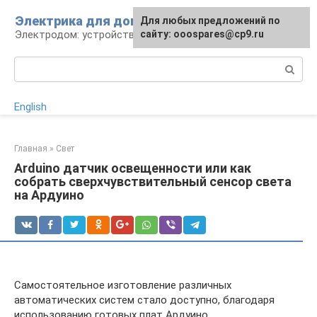
Перейти
Электрика для дома
Для любых предложений по
к
Электродом: устройства, кабели, ремонт
сайту: ooospares@cp9.ru
контенту
Поиск:
English
Главная
»
Свет
Arduino датчик освещенности или как
собрать сверхчувствительный сенсор света
на Ардуино
Самостоятельное изготовление различных
автоматических систем стало доступно, благодаря
использованию готовых плат Ардуино.