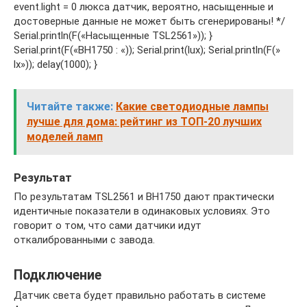
event.light = 0 люкса датчик, вероятно, насыщенные и
достоверные данные не может быть сгенерированы! */
Serial.println(F(«Насыщенные TSL2561»)); }
Serial.print(F(«BH1750 : «)); Serial.print(lux); Serial.println(F(»
lx»)); delay(1000); }
Читайте также:
Какие светодиодные лампы
лучше для дома: рейтинг из ТОП-20 лучших
моделей ламп
Результат
По результатам TSL2561 и BH1750 дают практически
идентичные показатели в одинаковых условиях. Это
говорит о том, что сами датчики идут
откалиброванными с завода.
Подключение
Датчик света будет правильно работать в системе