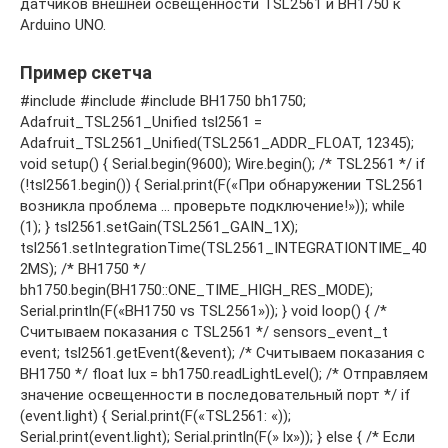
датчиков внешней освещенности TSL2561 и BH1750 к
Arduino UNO.
Пример скетча
#include #include #include BH1750 bh1750;
Adafruit_TSL2561_Unified tsl2561 =
Adafruit_TSL2561_Unified(TSL2561_ADDR_FLOAT, 12345);
void setup() { Serial.begin(9600); Wire.begin(); /* TSL2561 */ if
(!tsl2561.begin()) { Serial.print(F(«При обнаружении TSL2561
возникла проблема … проверьте подключение!»)); while
(1); } tsl2561.setGain(TSL2561_GAIN_1X);
tsl2561.setIntegrationTime(TSL2561_INTEGRATIONTIME_40
2MS); /* BH1750 */
bh1750.begin(BH1750::ONE_TIME_HIGH_RES_MODE);
Serial.println(F(«BH1750 vs TSL2561»)); } void loop() { /*
Считываем показания с TSL2561 */ sensors_event_t
event; tsl2561.getEvent(&event); /* Считываем показания с
BH1750 */ float lux = bh1750.readLightLevel(); /* Отправляем
значение освещенности в последовательный порт */ if
(event.light) { Serial.print(F(«TSL2561: «));
Serial.print(event.light); Serial.println(F(» lx»)); } else { /* Если