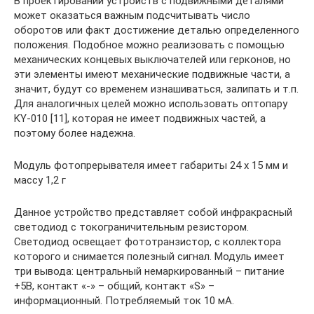
В проектировании устройств с подвижными деталями
может оказаться важным подсчитывать число
оборотов или факт достижение деталью определенного
положения. Подобное можно реализовать с помощью
механических концевых выключателей или герконов, но
эти элементы имеют механические подвижные части, а
значит, будут со временем изнашиваться, залипать и т.п.
Для аналогичных целей можно использовать оптопару
KY-010 [11], которая не имеет подвижных частей, а
поэтому более надежна.
Модуль фотопрерывателя имеет габариты 24 х 15 мм и
массу 1,2 г
Данное устройство представляет собой инфракрасный
светодиод с токограничительным резистором.
Светодиод освещает фототранзистор, с коллектора
которого и снимается полезный сигнал. Модуль имеет
три вывода: центральный немаркированный – питание
+5В, контакт «-» – общий, контакт «S» –
информационный. Потребляемый ток 10 мА.