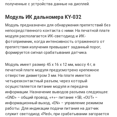
полученные с устройства данные на дисплей.
Модуль ИК дальномера KY-032
Модуль предназначен для обнаружения препятствий без
непосредственного контакта с ними. На печатной плате
модуля располагается ИК-светодиод и ИК-
фотоприемник, когда интенсивность отраженного от
препятствия излучения превышает заданный порог,
формируется сигнал срабатывания датчика.
Модуль имеет размер 45 х 16 х 12 мм, массу 4 г, в
печатной плате модуля предусмотрено крепежное
отверстие диаметром 3 мм. На плате имеется
четырехконтактный разъем, через который
осуществляется питание модуля и передача
информации. Назначение выводов разъема следующее:
«GND» – общий провод, «+»– питание +5В, «OUT» –
информационный выход, «EN» – управление режимом
работы. Для индикации подачи питания на датчик
служит светодиод «Pled», при срабатывании загорается