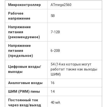
Микроконтроллер
ATmega2560
Рабочее
5В
напряжение
Напряжение
питания
7-12В
(рекомендуемое)
Напряжение
питания
6-20В
(предельное)
54 (14 из которых могут
Цифровые входы/
работат также как выходы
выходы
ШИМ)
Аналоговые входы
16
ШИМ (PWM) пины
14
Постоянный ток
40 мА
через вход/выход