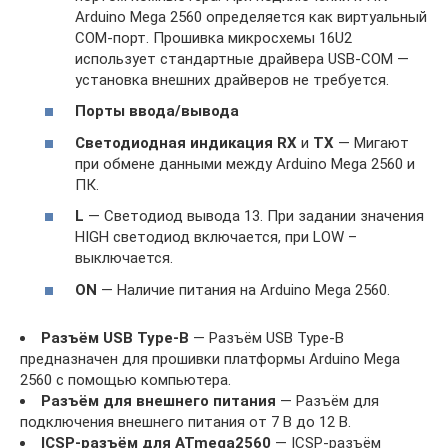
Arduino Mega 2560 определяется как виртуальный
COM-порт. Прошивка микросхемы 16U2
использует стандартные драйвера USB-COM —
установка внешних драйверов не требуется.
Порты ввода/вывода
Светодиодная индикация
RX
и
TX
— Мигают
при обмене данными между Arduino Mega 2560 и
ПК.
L
— Светодиод вывода 13. При задании значения
HIGH светодиод включается, при LOW –
выключается.
ON
— Наличие питания на Arduino Mega 2560.
Разъём USB Type-B
— Разъём USB Type-B
предназначен для прошивки платформы Arduino Mega
2560 с помощью компьютера.
Разъём для внешнего питания
— Разъём для
подключения внешнего питания от 7 В до 12 В.
ICSP-разъём для ATmega2560
— ICSP-разъём