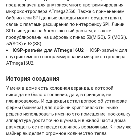
предназначен для внутрисхемного программирования
микроконтроллера ATmega2560. Также с применением
библиотеки SPI данные выводы могут осуществлять
связь с платами расширения по интерфейсу SPI. Линии
SPI выведены на 6-контактный разъём, а также
продублированы на цифровых пинах 50(MISO), 51(MOSI),
52(SCK) и 53(SS).
ICSP-разъём для ATmega16U2
— ICSP-разъём для
внутрисхемного программирования микроконтроллера
ATmega16U2.
История создания
У меня в доме есть холодная веранда, в которой
никогда не было отопления, да и, в принципе, не
планировалось. И однажды встал вопрос об установке
фермы (майнера) для добычи криптовалюты. Было
решено использовать именно это помещение, поскольку
аппаратура достаточно шумная, и в жилой части дома
размещать ее не представлялось возможным. К тому же
майнер выделяет огромное количество тепла.