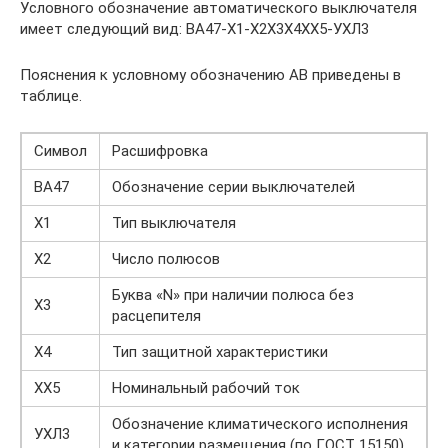
Условного обозначение автоматического выключателя
имеет следующий вид: ВА47-Х1-Х2Х3Х4ХХ5-УХЛ3
Пояснения к условному обозначению АВ приведены в
таблице.
Символ
Расшифровка
ВА47
Обозначение серии выключателей
Х1
Тип выключателя
Х2
Число полюсов
Буква «N» при наличии полюса без
Х3
расцепителя
Х4
Тип защитной характеристики
ХХ5
Номинальный рабочий ток
Обозначение климатического исполнения
УХЛ3
и категории размещения (по ГОСТ 15150)