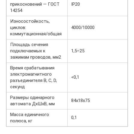
прикосновений — ГОСТ
IP20
14254
Износостойкость,
циклов:
4000/10000
коммутационная/общая
Площадь сечения
подключаемых к
1,5÷25
зажимам проводов, мм2
Время срабатывания
электромагнитного
<0,1
разъединителя B, C, D,
секунд
Размеры одинарного
84х18х75
автомата ДхШхВ, мм
Масса единичного
0,1
полюса, кг