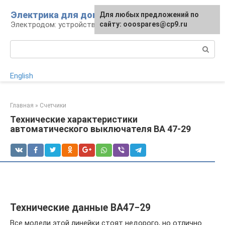
Перейти
Электрика для дома
Для любых предложений по
к
Электродом: устройства, кабели, ремонт
сайту: ooospares@cp9.ru
контенту
Поиск:
English
Главная
»
Счетчики
Технические характеристики
автоматического выключателя ВА 47-29
Технические данные ВА47−29
Все модели этой линейки стоят недорого, но отлично