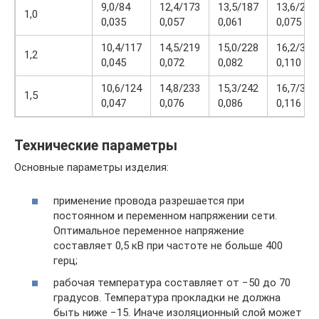
9,0/84
12,4/173
13,5/187
13,6/245
1,0
0,035
0,057
0,061
0,075
10,4/117
14,5/219
15,0/228
16,2/319
1,2
0,045
0,072
0,082
0,110
10,6/124
14,8/233
15,3/242
16,7/345
1,5
0,047
0,076
0,086
0,116
Технические параметры
Основные параметры изделия:
применение провода разрешается при
постоянном и переменном напряжении сети.
Оптимальное переменное напряжение
составляет 0,5 кВ при частоте не больше 400
герц;
рабочая температура составляет от −50 до 70
градусов. Температура прокладки не должна
быть ниже −15. Иначе изоляционный слой может