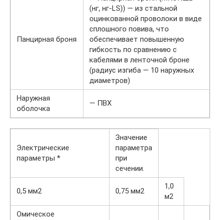
(нг, нг-LS)) — из стальной
оцинкованной проволоки в виде
сплошного повива, что
Панцирная броня
обеспечивает повышенную
гибкость по сравнению с
кабелями в ленточной броне
(радиус изгиба — 10 наружных
диаметров)
Наружная
— ПВХ
оболочка
Значение
Электрические
параметра
параметры *
при
сечении.
1,0
0,5 мм2
0,75 мм2
м2
Омическое