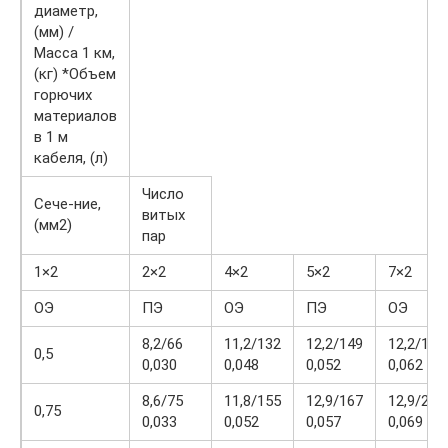
диаметр,
(мм) /
Масса 1 км,
(кг) *Объем
горючих
материалов
в 1 м
кабеля, (л)
Число
Сече-ние,
витых
(мм2)
пар
1×2
2×2
4×2
5×2
7×2
ОЭ
ПЭ
ОЭ
ПЭ
ОЭ
8,2/66
11,2/132
12,2/149
12,2/179
0,5
0,030
0,048
0,052
0,062
8,6/75
11,8/155
12,9/167
12,9/210
0,75
0,033
0,052
0,057
0,069