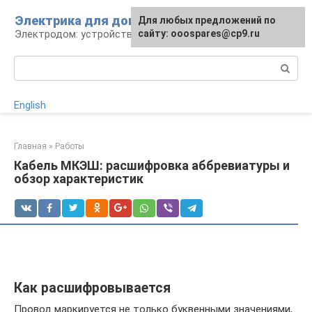
Перейти
Электрика для дома
Для любых предложений по
к
Электродом: устройства, кабели, ремонт
сайту: ooospares@cp9.ru
контенту
Поиск:
English
Главная
»
Работы
Кабель МКЭШ: расшифровка аббревиатуры и
обзор характеристик
Как расшифровывается
Провод маркируется не только буквенными значениями,