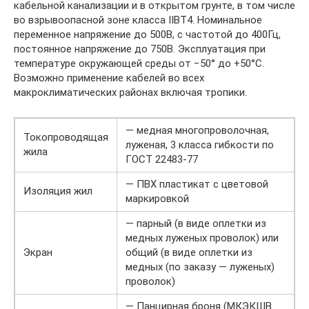
кабельной канализации и в открытом грунте, в том числе
во взрывоопасной зоне класса IIВТ4. Номинальное
переменное напряжение до 500В, с частотой до 400Гц,
постоянное напряжение до 750В. Эксплуатация при
температуре окружающей среды от −50° до +50°C.
Возможно применение кабелей во всех
макроклиматических районах включая тропики.
— медная многопроволочная,
Токопроводящая
луженая, 3 класса гибкости по
жила
ГОСТ 22483-77
— ПВХ пластикат с цветовой
Изоляция жил
маркировкой
— парный (в виде оплетки из
медных луженых проволок) или
Экран
общий (в виде оплетки из
медных (по заказу — луженых)
проволок)
— Панцирная броня (МКЭКШВ