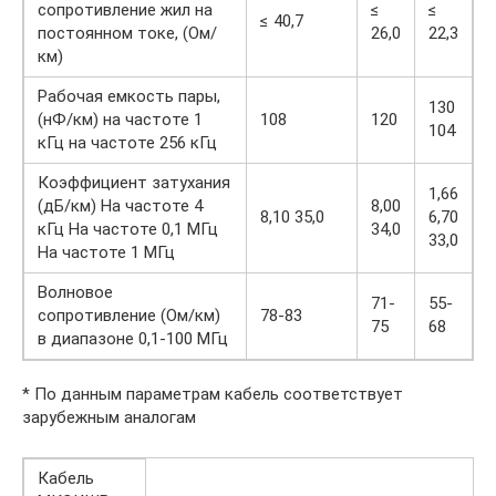
сопротивление жил на
≤
≤
≤ 40,7
постоянном токе, (Ом/
26,0
22,3
км)
Рабочая емкость пары,
130
(нФ/км) на частоте 1
108
120
104
кГц на частоте 256 кГц
Коэффициент затухания
1,66
(дБ/км) На частоте 4
8,00
8,10 35,0
6,70
кГц На частоте 0,1 МГц
34,0
33,0
На частоте 1 МГц
Волновое
71-
55-
сопротивление (Ом/км)
78-83
75
68
в диапазоне 0,1-100 МГц
* По данным параметрам кабель соответствует
зарубежным аналогам
Кабель