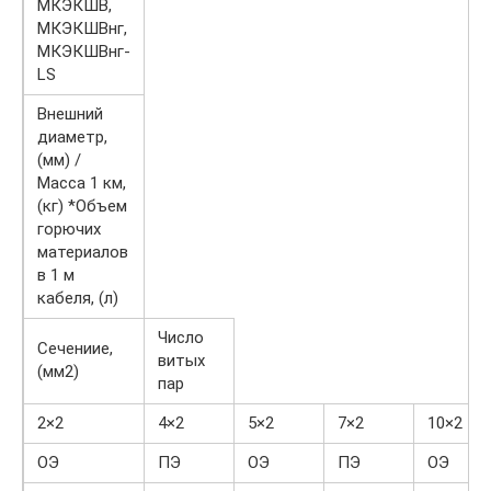
МКЭКШВ,
МКЭКШВнг,
МКЭКШВнг-
LS
Внешний
диаметр,
(мм) /
Масса 1 км,
(кг) *Объем
горючих
материалов
в 1 м
кабеля, (л)
Число
Сечениие,
витых
(мм2)
пар
2×2
4×2
5×2
7×2
10×2
ОЭ
ПЭ
ОЭ
ПЭ
ОЭ