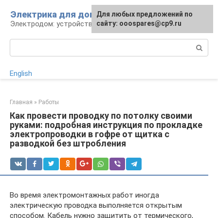
Перейти
Электрика для дома
Для любых предложений по
к
Электродом: устройства, кабели, ремонт
сайту: ooospares@cp9.ru
контенту
Поиск:
English
Главная
»
Работы
Как провести проводку по потолку своими
руками: подробная инструкция по прокладке
электропроводки в гофре от щитка с
разводкой без штробления
Во время электромонтажных работ иногда
электрическую проводка выполняется открытым
способом. Кабель нужно защитить от термического,