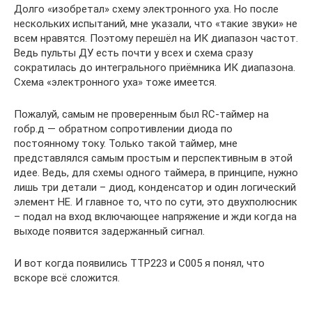
Долго «изобретал» схему электронного уха. Но после
нескольких испытаний, мне указали, что «такие звуки» не
всем нравятся. Поэтому перешёл на ИК диапазон частот.
Ведь пульты ДУ есть почти у всех и схема сразу
сократилась до интегрального приёмника ИК диапазона.
Схема «электронного уха» тоже имеется.
Пожалуй, самым не проверенным был RC-таймер на
rобр.д — обратном сопротивлении диода по
постоянному току. Только такой таймер, мне
представлялся самым простым и перспективным в этой
идее. Ведь, для схемы одного таймера, в принципе, нужно
лишь три детали – диод, конденсатор и один логический
элемент НЕ. И главное то, что по сути, это двухполюсник
– подал на вход включающее напряжение и жди когда на
выходе появится задержанный сигнал.
И вот когда появились TTP223 и C005 я понял, что
вскоре всё сложится.