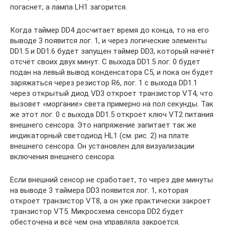
погаснет, а лампа LH1 загорится.
Когда таймер DD4 досчитает время до конца, то на его
выводе 3 появится лог. 1, и через логические элементы
DD1.5 и DD1.6 будет запущен таймер DD3, который начнёт
отсчёт своих двух минут. С выхода DD1.5 лог. 0 будет
подан на левый вывод конденсатора C5, и пока он будет
заряжаться через резистор R6, лог. 1 с выхода DD1.1
через открытый диод VD3 откроет транзистор VT4, что
вызовет «моргание» света примерно на пол секунды. Так
же этот лог. 0 с выхода DD1.5 откроет ключ VT2 питания
внешнего сенсора. Это напряжение запитает так же
индикаторный светодиод HL1 (см. рис. 2) на плате
внешнего сенсора. Он установлен для визуализации
включения внешнего сенсора.
Если внешний сенсор не сработает, то через две минуты
на выводе 3 таймера DD3 появится лог. 1, которая
откроет транзистор VT8, а он уже практически закроет
транзистор VT5. Микросхема сенсора DD2 будет
обесточена и всё чем она управляла закроется.