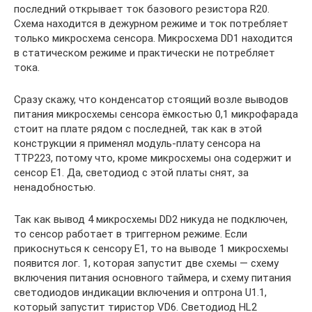
последний открывает ток базового резистора R20.
Схема находится в дежурном режиме и ток потребляет
только микросхема сенсора. Микросхема DD1 находится
в статическом режиме и практически не потребляет
тока.
Сразу скажу, что конденсатор стоящий возле выводов
питания микросхемы сенсора ёмкостью 0,1 микрофарада
стоит на плате рядом с последней, так как в этой
конструкции я применял модуль-плату сенсора на
TTP223, потому что, кроме микросхемы она содержит и
сенсор E1. Да, светодиод с этой платы снят, за
ненадобностью.
Так как вывод 4 микросхемы DD2 никуда не подключен,
то сенсор работает в триггерном режиме. Если
прикоснуться к сенсору E1, то на выводе 1 микросхемы
появится лог. 1, которая запустит две схемы — схему
включения питания основного таймера, и схему питания
светодиодов индикации включения и оптрона U1.1,
который запустит тиристор VD6. Светодиод HL2