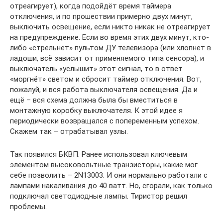
отреагирует), когда подойдёт время таймера
отключения, и по прошествии примерно двух минут,
выключить освещение, если никто никак не отреагирует
на предупреждение. Если во время этих двух минут, кто-
либо «стрельнет» пультом ДУ телевизора (или хлопнет в
ладоши, всё зависит от применяемого типа сенсора), и
выключатель «услышит» этот сигнал, то в ответ
«моргнёт» светом и сбросит таймер отключения. Вот,
пожалуй, и вся работа выключателя освещения. Да и
ещё – вся схема должна была бы вместиться в
монтажную коробку выключателя. К этой идее я
периодически возвращался с попеременным успехом.
Скажем так – отрабатывал узлы.
Так появился БКВП. Ранее использовал ключевым
элементом высоковольтные транзисторы, какие мог
себе позволить – 2N13003. И они нормально работали с
лампами накаливания до 40 ватт. Но, сгорали, как только
подключал светодиодные лампы. Тиристор решил
проблемы.