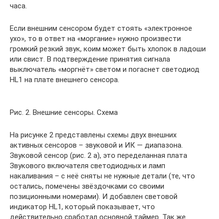
часа.
Если внешним сенсором будет стоять «электронное
ухо», то в ответ на «моргание» нужно произвести
громкий резкий звук, коим может быть хлопок в ладоши
или свист. В подтверждение принятия сигнала
выключатель «моргнёт» светом и погаснет светодиод
HL1 на плате внешнего сенсора.
Рис. 2. Внешние сенсоры. Схема
На рисунке 2 представлены схемы двух внешних
активных сенсоров – звуковой и ИК — диапазона.
Звуковой сенсор (рис. 2 а), это переделанная плата
Звукового включателя светодиодных и ламп
накаливания – с неё сняты не нужные детали (те, что
остались, помечены звёздочками со своими
позиционными номерами). И добавлен световой
индикатор HL1, который показывает, что
действительно сработал основной таймер. Так же