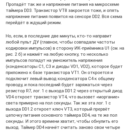
Пропадёт так же и напряжение питания на микросхеме
таймера DD3. Транзистор VT8 закроется тоже, и опять
напряжение питания появится на сенсоре DD2. Вся схема
перейдёт в ждущий режим.
Но, если, в последние две минуты, кто-то направит
любой пульт ДУ (главное, чтобы совпадали частоты
кодировки импульсов) в сторону ИК-приёмника U1 (см. на
рис. 2 б) и нажмёт на любую кнопку, то несколько
импульсов попадут на умножитель напряжения
(конденсаторы C1, C3 и диоды VD1, VD2), которое будет
приложено к базе транзистора VT1. Он откроется и
подключит левый вывод конденсатора C4 к общему
проводу, и пока последний будет заряжаться через
резистор R7, лог. 1 с выхода DD1.2 через открытый диод
VD4 откроет транзистор VT4, что вызовет «моргание»
света примерно на пол секунды. Так же эта лог. 1 с
выхода DD1.2 откроет ключ VT3, который прервёт
цепочку питания основного таймера DD4, на те же пол
секунды. И этого времени хватит, чтобы обнулить его
выход. Таймер DD4 начнёт считать заново свои четыре