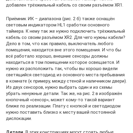
добавлен трёхжильный кабель со своим разъёмом XR1.
Приёмник ИК – диапазона (рис. 2 б) также оснащён
световым индикатором HL1 сработки основного
таймера. К нему так же нужно подключить трёхжильный
кабель со своим разъёмом XR2. Для чего нужны кабели?
Дело в том, что как правило, выключатель любого
помещения, находится вне этого помещения. И что бы
всё работало хорошо, внешние сенсоры должны
находиться в том помещении которое освещается. И
нужно их расположить так, чтобы вы хорошо видели
светящийся светодиод из основного места пребывания
в комнате (к примеру, между стеной и наличником двери).
Из двух сенсоров, нужно выбрать один и из схемы
убрать ненужные детали. Так же, на рис. 2 в изображён
кнопочный «сенсор», может кому-то такой вариант
ближе по реализации. Плату с кнопкой и светодиодом
нужно поставить близко к месту вашей постоянной
дислокации.
Детали.
В этих конструкциях могут стоять любые