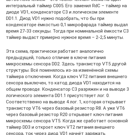
интегральный таймер C005. Его заменил RdC – таймер на
диоде VD1, конденсаторе C3 и логическом элементе
DD1.1. Диод VD1 нужно подобрать, что бы при
конденсаторе ёмкостью 0,1 микрофарада таймер выдал
время 27-33 секунды. Тогда при номинальной ёмкости C3
таймер выдаст примерно нужное время – 2-2,5 минуты.
Эта схема, практически работает аналогично
предыдущей, только отличие в ключе питания
микросхемы сенсора DD2. Здесь транзистор VT5 другой
структуры. Всё поменялось из-за изменённой схемы
таймера отключения. Когда ключ VT2 питания внешнего
сенсора выключен, то катод диода VD1 находится на
общем проводе. Конденсатор C3 разряжен и на выводе 3
логического элемента DD1.1 присутствует лог. 0.
Соответственно на выводе 4 лог. 1, которая открывает
транзистор VT6 через базовый резистор R8. А уже VT6
через базовый резистор R20 открывает ключ питания
микросхемы сенсора VT5. Когда же сработает основной
таймер DD3 и откроет ключ VT2 питания внешнего
сенсора, ток через диод VD1 начнёт заряжать