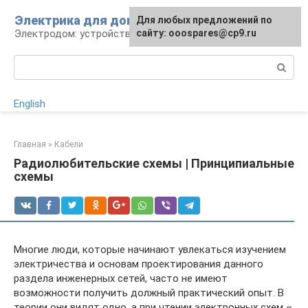
Перейти
Электрика для дома
Для любых предложений по
к
Электродом: устройства, кабели, ремонт
сайту: ooospares@cp9.ru
контенту
Поиск:
English
Главная
»
Кабели
Радиолюбительские схемы | Принципиальные
схемы
Многие люди, которые начинают увлекаться изучением
электричества и основам проектирования данного
раздела инженерных сетей, часто не имеют
возможности получить должный практический опыт. В
теории они видят одно, а при чтении электронных схем –