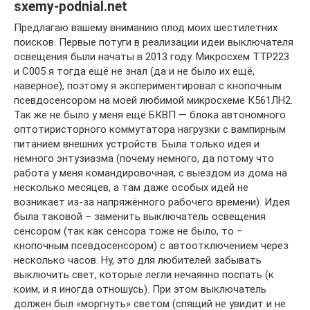
sxemy-podnial.net
Предлагаю вашему вниманию плод моих шестилетних
поисков. Первые потуги в реализации идеи выключателя
освещения были начаты в 2013 году. Микросхем TTP223
и C005 я тогда ещё не знал (да и не было их ещё,
наверное), поэтому я экспериментировал с кнопочным
псевдосенсором на моей любимой микросхеме К561ЛН2.
Так же не было у меня ещё БКВП — блока автономного
оптотиристорного коммутатора нагрузки с вампирным
питанием внешних устройств. Была только идея и
немного энтузиазма (почему немного, да потому что
работа у меня командировочная, с выездом из дома на
несколько месяцев, а там даже особых идей не
возникает из-за напряжённого рабочего времени). Идея
была таковой – заменить выключатель освещения
сенсором (так как сенсора тоже не было, то –
кнопочным псевдосенсором) с автоотключением через
несколько часов. Ну, это для любителей забывать
выключить свет, которые легли нечаянно поспать (к
коим, и я иногда отношусь). При этом выключатель
должен был «моргнуть» светом (спящий не увидит и не