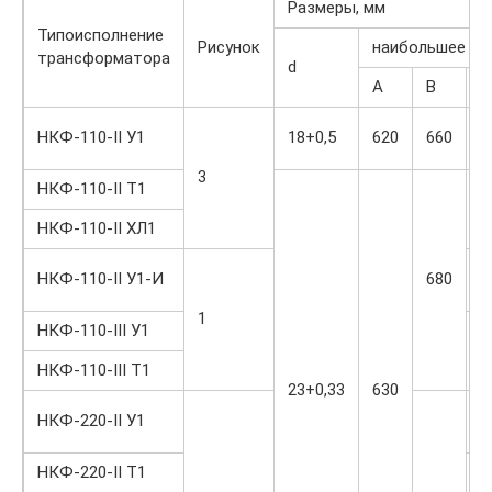
Размеры, мм
Типоисполнение
Рисунок
наибольшее зн
трансформатора
d
А
В
Н
1
НКФ-110-II У1
18+0,5
620
660
2
3
НКФ-110-II Т1
1
3
НКФ-110-II ХЛ1
1
НКФ-110-II У1-И
680
8
1
НКФ-110-III У1
2
0
НКФ-110-III Т1
23+0,33
630
2
НКФ-220-II У1
7
НКФ-220-II Т1
3