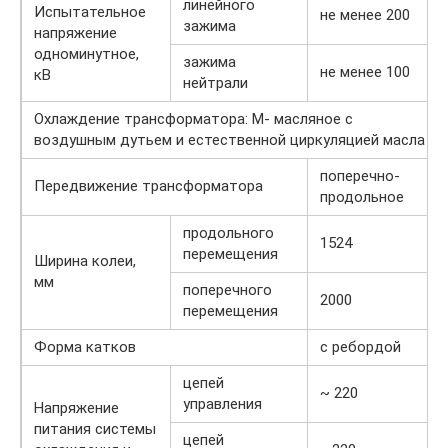
линейного
Испытательное
не менее 200
зажима
напряжение
одноминутное,
зажима
не менее 100
кВ
нейтрали
Охлаждение трансформатора: М- масляное с
воздушным дутьем и естественной циркуляцией масла
поперечно-
Передвижение трансформатора
продольное
продольного
1524
перемещения
Ширина колеи,
мм
поперечного
2000
перемещения
Форма катков
с ребордой
цепей
~ 220
управления
Напряжение
питания системы
цепей