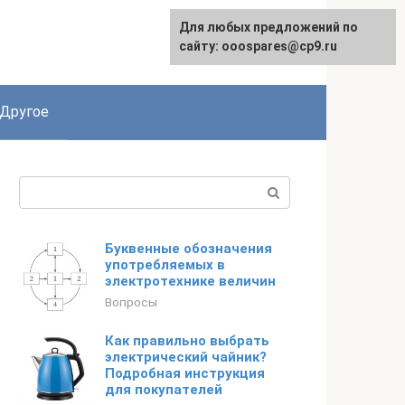
Для любых предложений по
English
сайту: ooospares@cp9.ru
Другое
Поиск:
Буквенные обозначения
употребляемых в
электротехнике величин
Вопросы
Как правильно выбрать
электрический чайник?
Подробная инструкция
для покупателей