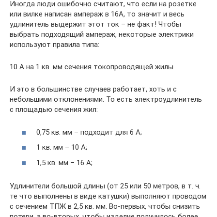
Иногда люди ошибочно считают, что если на розетке
или вилке написан ампераж в 16А, то значит и весь
удлинитель выдержит этот ток – не факт! Чтобы
выбрать подходящий ампераж, некоторые электрики
используют правила типа:
10 А на 1 кв. мм сечения токопроводящей жилы
И это в большинстве случаев работает, хоть и с
небольшими отклонениями. То есть электроудлинитель
с площадью сечения жил:
0,75 кв. мм – подходит для 6 А;
1 кв. мм – 10 А;
1,5 кв. мм – 16 А;
Удлинители большой длины (от 25 или 50 метров, в т. ч.
те что выполнены в виде катушки) выполняют проводом
с сечением ТПЖ в 2,5 кв. мм. Во-первых, чтобы снизить
потери, а во-вторых, чтобы изделие получилось более