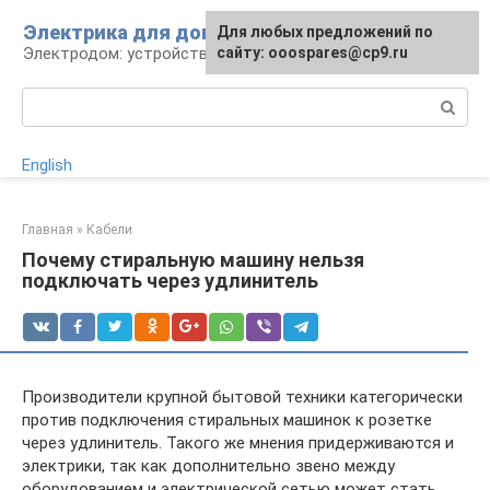
Перейти
Электрика для дома
Для любых предложений по
к
Электродом: устройства, кабели, ремонт
сайту: ooospares@cp9.ru
контенту
Поиск:
English
Главная
»
Кабели
Почему стиральную машину нельзя
подключать через удлинитель
Производители крупной бытовой техники категорически
против подключения стиральных машинок к розетке
через удлинитель. Такого же мнения придерживаются и
электрики, так как дополнительно звено между
оборудованием и электрической сетью может стать