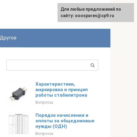
Для любых предложений по
English
сайту: ooospares@cp9.ru
Другое
Поиск:
Характеристики,
маркировка и принцип
работы стабилитрона
Вопросы
Порядок начисления и
оплаты за общедомовые
нужды (ОДН)
Вопросы