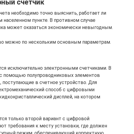
фный счетчик
чета необходимо точно выяснить, работает ли
м населенном пункте. В противном случае
ика может оказаться экономически невыгодным.
во можно по нескольким основным параметрам.
ся исключительно электронными счетчиками. В
к с помощью полупроводниковых элементов
, поступающие в счетное устройство. Для
ектромеханический способ с цифровыми
жидкокристаллический дисплей, на котором
ся только второй вариант с цифровой
уют требования к месту установки, где должен
турный режим, обеспечивающий корректную