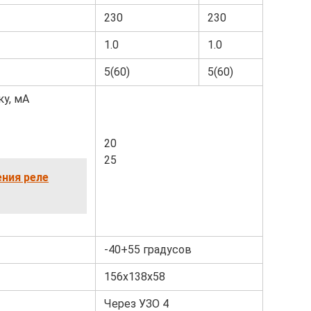
230
230
1.0
1.0
5(60)
5(60)
у, мА
20
25
ния реле
-40+55 градусов
156х138х58
Через УЗО 4