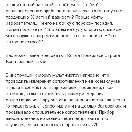
расщитанный на какой то объём, не “отбил”
запланированную прибыль для олигарха, хотя выпускает
продукцию 50 летней давности? Проще убить
изобретателя…. “Я его на бочку с порохом посадил,
пущай полетаетъ…” В общем не буду спорить, слишком
много нужно разгрести дерьма, что бы понять – “что
такое лохотрон?”.
Вас может заинтересовать :: Когда Появилась Строка
Капитальный Ремонт
В инструкции к моему мультиметру написано, что
проводить измерения сопротивления ни в коем случае
нельзя в схемах под напряжением. Прозвонка, я как
понимаю, тоже относится к режиму измерения
сопротивления. Пару раз ещё по неопытности так мерял
“отрицательные” сопротивления на дохлых батарейках, и
показывало отрицательное сопротивление. Прибор
живой, конечно, но можно себе представить что
случится, если попробовать прозвонить 220.