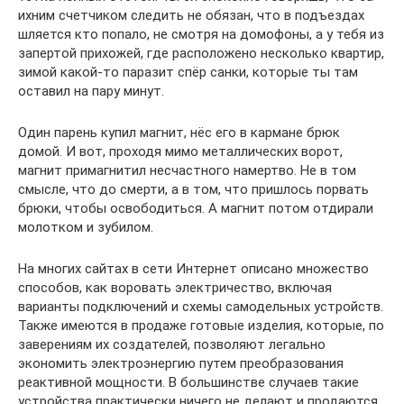
ихним счетчиком следить не обязан, что в подъездах
шляется кто попало, не смотря на домофоны, а у тебя из
запертой прихожей, где расположено несколько квартир,
зимой какой-то паразит спёр санки, которые ты там
оставил на пару минут.
Один парень купил магнит, нёс его в кармане брюк
домой. И вот, проходя мимо металлических ворот,
магнит примагнитил несчастного намертво. Не в том
смысле, что до смерти, а в том, что пришлось порвать
брюки, чтобы освободиться. А магнит потом отдирали
молотком и зубилом.
На многих сайтах в сети Интернет описано множество
способов, как воровать электричество, включая
варианты подключений и схемы самодельных устройств.
Также имеются в продаже готовые изделия, которые, по
заверениям их создателей, позволяют легально
экономить электроэнергию путем преобразования
реактивной мощности. В большинстве случаев такие
устройства практически ничего не делают и продаются