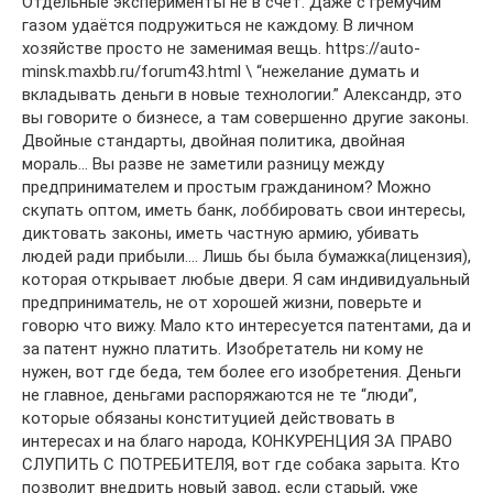
Отдельные эксперименты не в счёт. Даже с гремучим
газом удаётся подружиться не каждому. В личном
хозяйстве просто не заменимая вещь. https://auto-
minsk.maxbb.ru/forum43.html \ “нежелание думать и
вкладывать деньги в новые технологии.” Александр, это
вы говорите о бизнесе, а там совершенно другие законы.
Двойные стандарты, двойная политика, двойная
мораль… Вы разве не заметили разницу между
предпринимателем и простым гражданином? Можно
скупать оптом, иметь банк, лоббировать свои интересы,
диктовать законы, иметь частную армию, убивать
людей ради прибыли…. Лишь бы была бумажка(лицензия),
которая открывает любые двери. Я сам индивидуальный
предприниматель, не от хорошей жизни, поверьте и
говорю что вижу. Мало кто интересуется патентами, да и
за патент нужно платить. Изобретатель ни кому не
нужен, вот где беда, тем более его изобретения. Деньги
не главное, деньгами распоряжаются не те “люди”,
которые обязаны конституцией действовать в
интересах и на благо народа, КОНКУРЕНЦИЯ ЗА ПРАВО
СЛУПИТЬ С ПОТРЕБИТЕЛЯ, вот где собака зарыта. Кто
позволит внедрить новый завод, если старый, уже