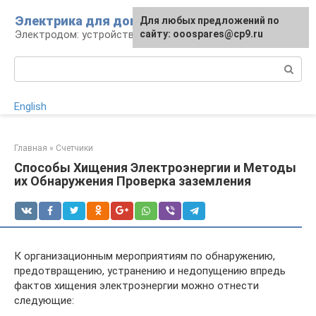
Перейти
Электрика для дома
Для любых предложений по
к
Электродом: устройства, кабели, ремонт
сайту: ooospares@cp9.ru
контенту
Поиск:
English
Главная
»
Счетчики
Способы Хищения Электроэнергии и Методы
их Обнаружения Проверка заземления
К организационным мероприятиям по обнаружению,
предотвращению, устранению и недопущению впредь
фактов хищения электроэнергии можно отнести
следующие: