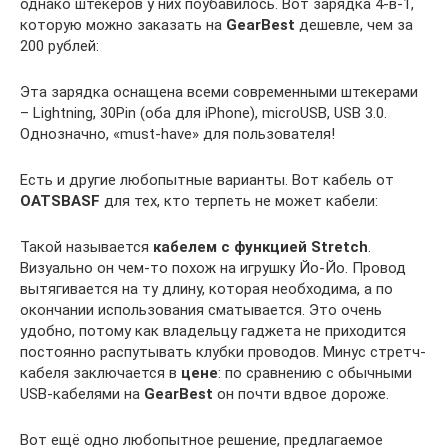
однако штекеров у них поубавилось. Вот зарядка 4-в-1,
которую можно заказать на
GearBest
дешевле, чем за
200 рублей:
Эта зарядка оснащена всеми современными штекерами
– Lightning, 30Pin (оба для iPhone), microUSB, USB 3.0.
Однозначно, «must-have» для пользователя!
Есть и другие любопытные варианты. Вот кабель от
OATSBASF
для тех, кто терпеть не может кабели:
Такой называется
кабелем с функцией Stretch
.
Визуально он чем-то похож на игрушку Йо-Йо. Провод
вытягивается на ту длину, которая необходима, а по
окончании использования сматывается. Это очень
удобно, потому как владельцу гаджета не приходится
постоянно распутывать клубки проводов. Минус стретч-
кабеля заключается в
цене
: по сравнению с обычными
USB-кабелями на
GearBest
он почти вдвое дороже.
Вот ещё одно любопытное решение, предлагаемое