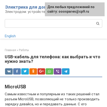
Перейти
Электрика для дома
Для любых предложений по
к
Электродом: устройства, кабели, ремонт
сайту: ooospares@cp9.ru
контенту
Поиск:
English
Главная
»
Работы
USB-кабель для телефона: как выбрать и что
нужно знать?
MicroUSB
Самым известным и популярным из таких решений стал
разъем MicroUSB, позволяющий не только производить
зарядку девайса, но и передавать данные. С его